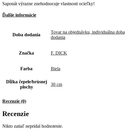
Saponát výrazne znehodnocuje vlastnosti ocieľky!
Ďalšie informácie
Tovar na objednávku, individuálna doba
Doba dodania
dodania
Značka
F. DICK
Farba
Biela
Dĺžka čepele/brúsnej
30 cm
plochy
Recenzie (0)
Recenzie
Nikto zatiaľ nepridal hodnotenie.