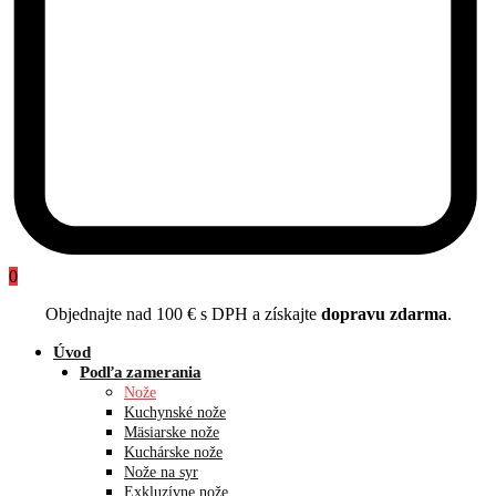
0
Objednajte nad 100 € s DPH a získajte
dopravu zdarma
.
Úvod
Podľa zamerania
Nože
Kuchynské nože
Mäsiarske nože
Kuchárske nože
Nože na syr
Exkluzívne nože