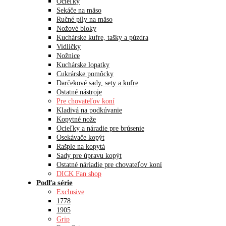
Ocieľky
Sekáče na mäso
Ručné píly na mäso
Nožové bloky
Kuchárske kufre, tašky a púzdra
Vidličky
Nožnice
Kuchárske lopatky
Cukrárske pomôcky
Darčekové sady, sety a kufre
Ostatné nástroje
Pre chovateľov koní
Kladivá na podkúvanie
Kopytné nože
Ocieľky a náradie pre brúsenie
Osekávače kopýt
Rašple na kopytá
Sady pre úpravu kopýt
Ostatné náriadie pre chovateľov koní
DICK Fan shop
Podľa série
Exclusive
1778
1905
Grip