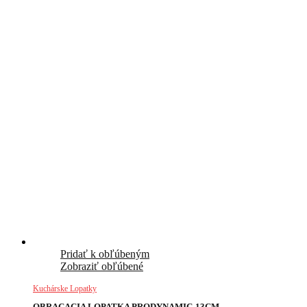
Pridať k obľúbeným
Zobraziť obľúbené
Kuchárske Lopatky
OBRACACIA LOPATKA PRODYNAMIC-13CM