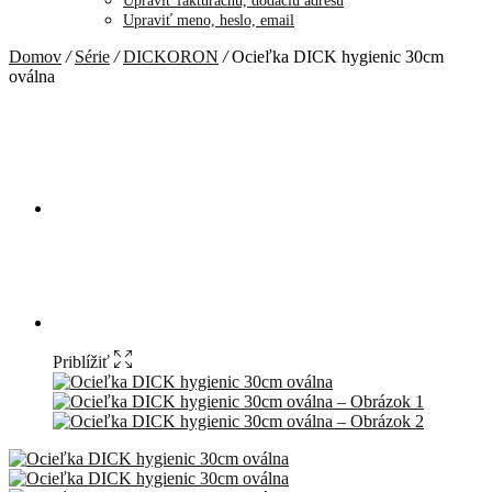
Upraviť fakturačnú, dodaciu adresu
Upraviť meno, heslo, email
Domov
/
Série
/
DICKORON
/
Ocieľka DICK hygienic 30cm
oválna
Priblížiť