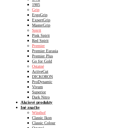
1905
Grip
ErgoGrip
ExpertGrip
MasterGrip
Spirit
Pink Spirit
Red Spirit
Premier
Premier Eurasia
Premier Plus
Go for Gold
Ostatné
ActiveCut
DICKORON
ProDynamic
Vivum
Superior
Dark Nitro
Akciové produkty
Iné značky
Wüsthof
Classic Ikon
Classic Colour