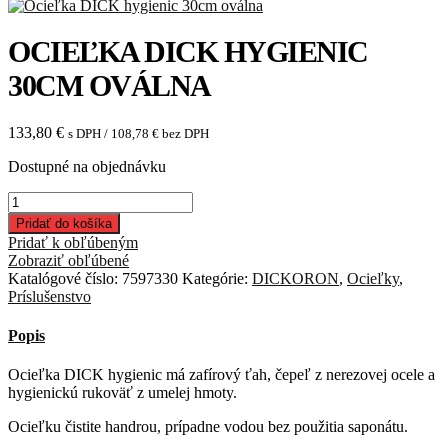
OCIEĽKA DICK HYGIENIC
30CM OVÁLNA
133,80
€
s DPH /
108,78
€
bez DPH
Dostupné na objednávku
množstvo
Ocieľka
Pridať do košíka
DICK
Pridať k obľúbeným
hygienic
Zobraziť obľúbené
30cm
Katalógové číslo:
7597330
Kategórie:
DICKORON
,
Ocieľky
,
oválna
Príslušenstvo
Popis
Ocieľka DICK hygienic má zafírový ťah, čepeľ z nerezovej ocele a
hygienickú rukoväť z umelej hmoty.
Ocieľku čistite handrou, prípadne vodou bez použitia saponátu.