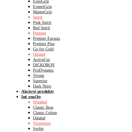
ErgoGrip
ExpertGrip
MasterGrip
Spirit
Pink Spirit
Red Spirit
Premier
Premier Eurasia
Premier Plus
Go for Gold
Ostatné
ActiveCut
DICKORON
ProDynamic
Vivum
Superior
Dark Nitro
Akciové produkty
Iné značky
Wüsthof
Classic Ikon
Classic Colour
Ostatné
Victorinox
Swibo