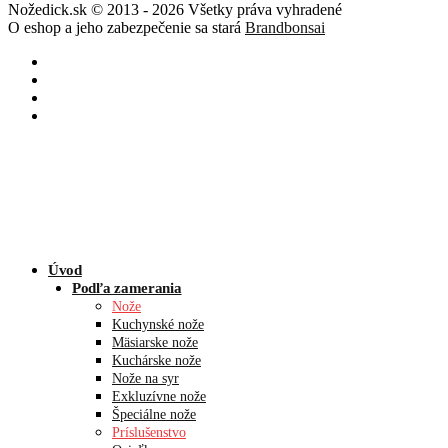
Nožedick.sk © 2013 - 2026 Všetky práva vyhradené
O eshop a jeho zabezpečenie sa stará
Brandbonsai
Úvod
Podľa zamerania
Nože
Kuchynské nože
Mäsiarske nože
Kuchárske nože
Nože na syr
Exkluzívne nože
Špeciálne nože
Príslušenstvo