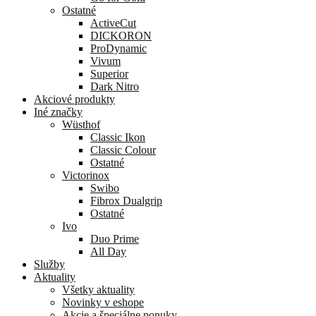
Ostatné
ActiveCut
DICKORON
ProDynamic
Vivum
Superior
Dark Nitro
Akciové produkty
Iné značky
Wüsthof
Classic Ikon
Classic Colour
Ostatné
Victorinox
Swibo
Fibrox Dualgrip
Ostatné
Ivo
Duo Prime
All Day
Služby
Aktuality
Všetky aktuality
Novinky v eshope
Akcie a špeciálne ponuky