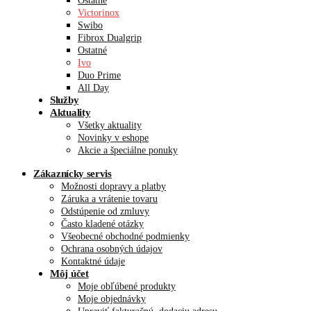
Ostatné
Victorinox
Swibo
Fibrox Dualgrip
Ostatné
Ivo
Duo Prime
All Day
Služby
Aktuality
Všetky aktuality
Novinky v eshope
Akcie a špeciálne ponuky
Zákaznícky servis
Možnosti dopravy a platby
Záruka a vrátenie tovaru
Odstúpenie od zmluvy
Často kladené otázky
Všeobecné obchodné podmienky
Ochrana osobných údajov
Kontaktné údaje
Môj účet
Moje obľúbené produkty
Moje objednávky