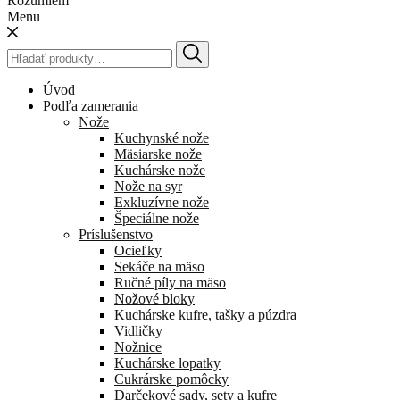
Rozumiem
Menu
Hľadať:
Úvod
Podľa zamerania
Nože
Kuchynské nože
Mäsiarske nože
Kuchárske nože
Nože na syr
Exkluzívne nože
Špeciálne nože
Príslušenstvo
Ocieľky
Sekáče na mäso
Ručné píly na mäso
Nožové bloky
Kuchárske kufre, tašky a púzdra
Vidličky
Nožnice
Kuchárske lopatky
Cukrárske pomôcky
Darčekové sady, sety a kufre