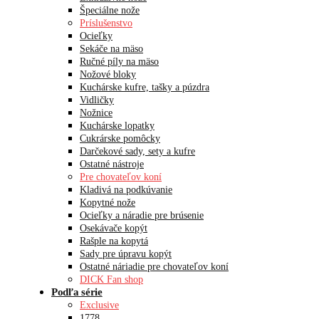
Špeciálne nože
Príslušenstvo
Ocieľky
Sekáče na mäso
Ručné píly na mäso
Nožové bloky
Kuchárske kufre, tašky a púzdra
Vidličky
Nožnice
Kuchárske lopatky
Cukrárske pomôcky
Darčekové sady, sety a kufre
Ostatné nástroje
Pre chovateľov koní
Kladivá na podkúvanie
Kopytné nože
Ocieľky a náradie pre brúsenie
Osekávače kopýt
Rašple na kopytá
Sady pre úpravu kopýt
Ostatné náriadie pre chovateľov koní
DICK Fan shop
Podľa série
Exclusive
1778