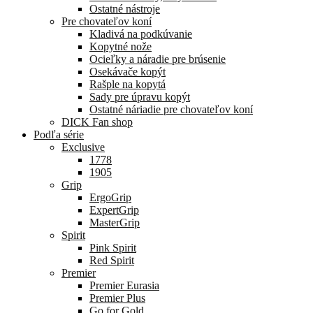
Ostatné nástroje
Pre chovateľov koní
Kladivá na podkúvanie
Kopytné nože
Ocieľky a náradie pre brúsenie
Osekávače kopýt
Rašple na kopytá
Sady pre úpravu kopýt
Ostatné náriadie pre chovateľov koní
DICK Fan shop
Podľa série
Exclusive
1778
1905
Grip
ErgoGrip
ExpertGrip
MasterGrip
Spirit
Pink Spirit
Red Spirit
Premier
Premier Eurasia
Premier Plus
Go for Gold