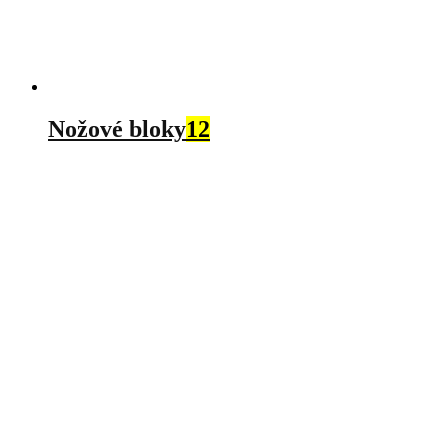
Nožové bloky
12