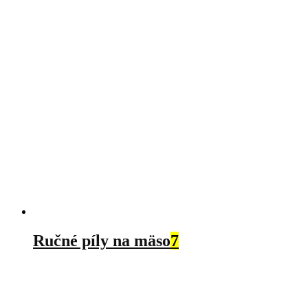
Ručné píly na mäso
7