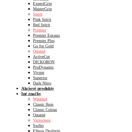
ExpertGrip
MasterGrip
Spirit
Pink Spirit
Red Spirit
Premier
Premier Eurasia
Premier Plus
Go for Gold
Ostatné
ActiveCut
DICKORON
ProDynamic
Vivum
Superior
Dark Nitro
Akciové produkty
Iné značky
Wüsthof
Classic Ikon
Classic Colour
Ostatné
Victorinox
Swibo
Fibrox Dualgrip