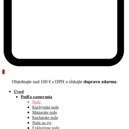
0
Objednajte nad 100 € s DPH a získajte
dopravu zdarma
.
Úvod
Podľa zamerania
Nože
Kuchynské nože
Mäsiarske nože
Kuchárske nože
Nože na syr
Exkluzívne nože