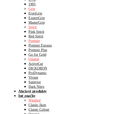
1905
Grip
ErgoGrip
ExpertGrip
MasterGrip
Spirit
Pink Spirit
Red Spirit
Premier
Premier Eurasia
Premier Plus
Go for Gold
Ostatné
ActiveCut
DICKORON
ProDynamic
Vivum
Superior
Dark Nitro
Akciové produkty
Iné značky
Wüsthof
Classic Ikon
Classic Colour