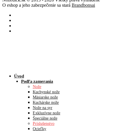
O eshop a jeho zabezpečenie sa stará
Brandbonsai
Úvod
Podľa zamerania
Nože
Kuchynské nože
Mäsiarske nože
Kuchárske nože
Nože na syr
Exkluzívne nože
Špeciálne nože
Príslušenstvo
Ocieľky