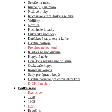
Sekáče na mäso
Ručné píly na mäso
Nožové bloky
Kuchárske kufre, tašky a púzdra
Vidličky
Nožnice
Kuchárske lopatky
Cukrárske pomôcky
Darčekové sady, sety a kufre
Ostatné nástroje
Pre chovateľov koní
Kladivá na podkúvanie
Kopytné nože
Ocieľky a náradie pre brúsenie
Osekávače kopýt
Rašple na kopytá
Sady pre úpravu kopýt
Ostatné náriadie pre chovateľov koní
DICK Fan shop
Podľa série
Exclusive
1778
1905
Grip
ErgoGrip