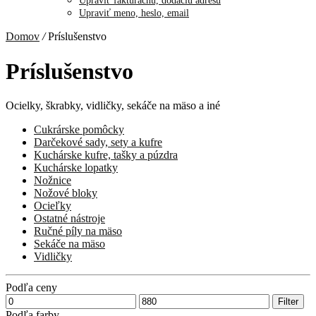
Upraviť fakturačnú, dodaciu adresu
Upraviť meno, heslo, email
Domov
/
Príslušenstvo
Príslušenstvo
Ocielky, škrabky, vidličky, sekáče na mäso a iné
Cukrárske pomôcky
Darčekové sady, sety a kufre
Kuchárske kufre, tašky a púzdra
Kuchárske lopatky
Nožnice
Nožové bloky
Ocieľky
Ostatné nástroje
Ručné píly na mäso
Sekáče na mäso
Vidličky
Podľa ceny
Minimálna
Maximálna
Filter
cena
cena
Podľa farby