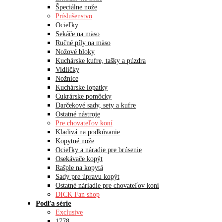
Špeciálne nože
Príslušenstvo
Ocieľky
Sekáče na mäso
Ručné píly na mäso
Nožové bloky
Kuchárske kufre, tašky a púzdra
Vidličky
Nožnice
Kuchárske lopatky
Cukrárske pomôcky
Darčekové sady, sety a kufre
Ostatné nástroje
Pre chovateľov koní
Kladivá na podkúvanie
Kopytné nože
Ocieľky a náradie pre brúsenie
Osekávače kopýt
Rašple na kopytá
Sady pre úpravu kopýt
Ostatné náriadie pre chovateľov koní
DICK Fan shop
Podľa série
Exclusive
1778