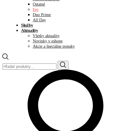
Ostatné
Ivo
Duo Prime
All Day
Služby
Aktuality
Všetky aktuality
Novinky v eshope
Akcie a špeciálne ponuky
Hľadať: