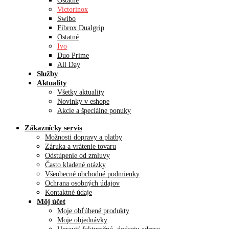
Ostatné
Victorinox
Swibo
Fibrox Dualgrip
Ostatné
Ivo
Duo Prime
All Day
Služby
Aktuality
Všetky aktuality
Novinky v eshope
Akcie a špeciálne ponuky
Zákaznícky servis
Možnosti dopravy a platby
Záruka a vrátenie tovaru
Odstúpenie od zmluvy
Často kladené otázky
Všeobecné obchodné podmienky
Ochrana osobných údajov
Kontaktné údaje
Môj účet
Moje obľúbené produkty
Moje objednávky