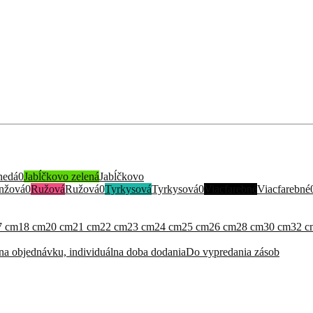
nedá
0
Jabĺčkovo zelená
Jabĺčkovo
nžová
0
Ružová
Ružová
0
Tyrkysová
Tyrkysová
0
Viacfarebné
Viacfarebné
7 cm
18 cm
20 cm
21 cm
22 cm
23 cm
24 cm
25 cm
26 cm
28 cm
30 cm
32 c
na objednávku, individuálna doba dodania
Do vypredania zásob