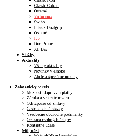
Classic Ikon
Classic Colour
Ostatné
Victorinox
Swibo
Fibrox Dualgrip
Ostatné
Ivo
Duo Prime
All Day
Služby
Aktuality
Všetky aktuality
Novinky v eshope
Akcie a špeciálne ponuky
Zákaznícky servis
Možnosti dopravy a platby
Záruka a vrátenie tovaru
Odstúpenie od zmluvy
Často kladené otázky
Všeobecné obchodné podmienky
Ochrana osobných údajov
Kontaktné údaje
Môj účet