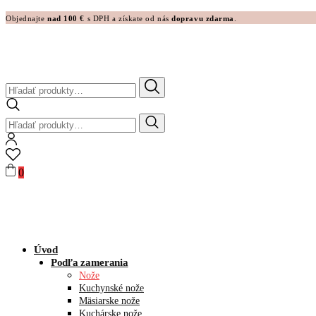
Objednajte
nad 100 €
s DPH a získate od nás
dopravu zdarma
.
Hľadať:
Hľadať:
0
Úvod
Podľa zamerania
Nože
Kuchynské nože
Mäsiarske nože
Kuchárske nože