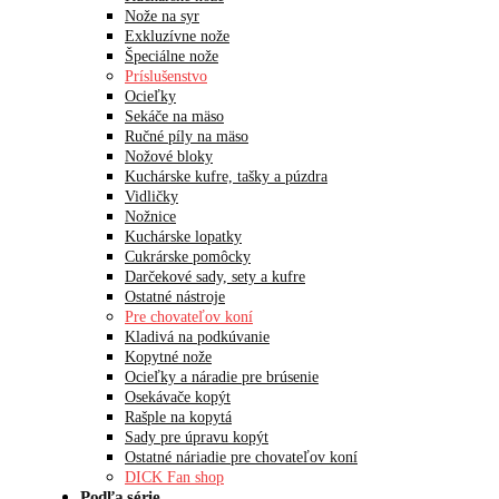
Nože na syr
Exkluzívne nože
Špeciálne nože
Príslušenstvo
Ocieľky
Sekáče na mäso
Ručné píly na mäso
Nožové bloky
Kuchárske kufre, tašky a púzdra
Vidličky
Nožnice
Kuchárske lopatky
Cukrárske pomôcky
Darčekové sady, sety a kufre
Ostatné nástroje
Pre chovateľov koní
Kladivá na podkúvanie
Kopytné nože
Ocieľky a náradie pre brúsenie
Osekávače kopýt
Rašple na kopytá
Sady pre úpravu kopýt
Ostatné náriadie pre chovateľov koní
DICK Fan shop
Podľa série