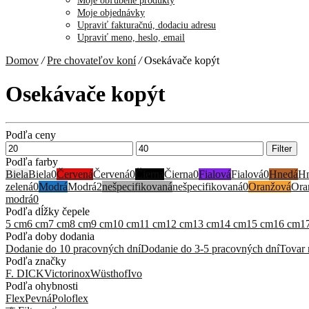
Moje obľúbené produkty
Moje objednávky
Upraviť fakturačnú, dodaciu adresu
Upraviť meno, heslo, email
Domov
/
Pre chovateľov koní
/
Osekávače kopýt
Osekávače kopýt
Podľa ceny
Minimálna
Maximálna
Filter
cena
cena
Podľa farby
Biela
Biela
0
Červená
Červená
0
Čierna
Čierna
0
Fialová
Fialová
0
Hnedá
H
zelená
0
Modrá
Modrá
2
nešpecifikovaná
nešpecifikovaná
0
Oranžová
Ora
modrá
0
Podľa dĺžky čepele
5 cm
6 cm
7 cm
8 cm
9 cm
10 cm
11 cm
12 cm
13 cm
14 cm
15 cm
16 cm
1
Podľa doby dodania
Dodanie do 10 pracovných dní
Dodanie do 3-5 pracovných dní
Tovar 
Podľa značky
F. DICK
Victorinox
Wüsthof
Ivo
Podľa ohybnosti
Flex
Pevná
Poloflex