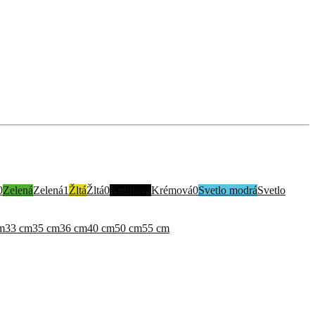
0
Zelená
Zelená
1
Žltá
Žltá
0
Krémová
Krémová
0
Svetlo modrá
Svetlo
m
33 cm
35 cm
36 cm
40 cm
50 cm
55 cm