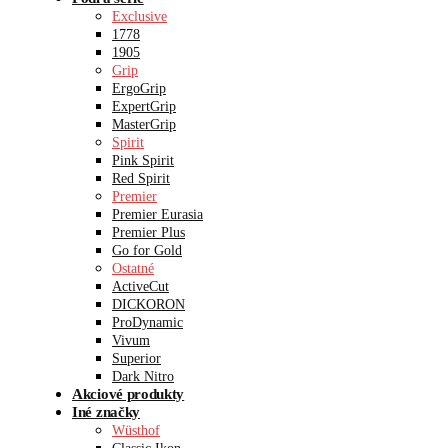
Exclusive
1778
1905
Grip
ErgoGrip
ExpertGrip
MasterGrip
Spirit
Pink Spirit
Red Spirit
Premier
Premier Eurasia
Premier Plus
Go for Gold
Ostatné
ActiveCut
DICKORON
ProDynamic
Vivum
Superior
Dark Nitro
Akciové produkty
Iné značky
Wüsthof