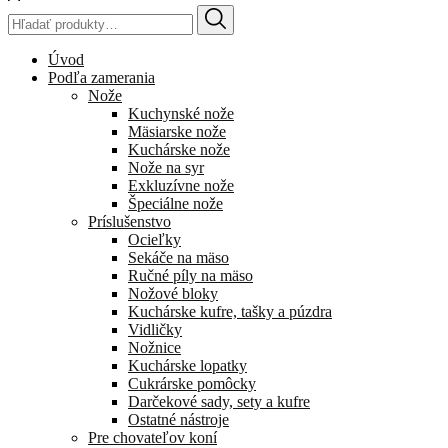
Hľadať:
Úvod
Podľa zamerania
Nože
Kuchynské nože
Mäsiarske nože
Kuchárske nože
Nože na syr
Exkluzívne nože
Špeciálne nože
Príslušenstvo
Ocieľky
Sekáče na mäso
Ručné píly na mäso
Nožové bloky
Kuchárske kufre, tašky a púzdra
Vidličky
Nožnice
Kuchárske lopatky
Cukrárske pomôcky
Darčekové sady, sety a kufre
Ostatné nástroje
Pre chovateľov koní