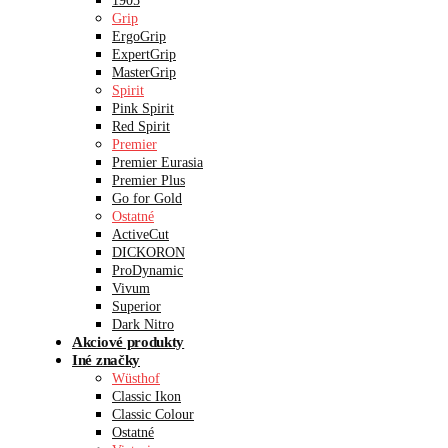
1905
Grip
ErgoGrip
ExpertGrip
MasterGrip
Spirit
Pink Spirit
Red Spirit
Premier
Premier Eurasia
Premier Plus
Go for Gold
Ostatné
ActiveCut
DICKORON
ProDynamic
Vivum
Superior
Dark Nitro
Akciové produkty
Iné značky
Wüsthof
Classic Ikon
Classic Colour
Ostatné