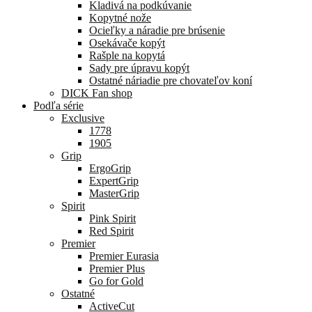
Kladivá na podkúvanie
Kopytné nože
Ocieľky a náradie pre brúsenie
Osekávače kopýt
Rašple na kopytá
Sady pre úpravu kopýt
Ostatné náriadie pre chovateľov koní
DICK Fan shop
Podľa série
Exclusive
1778
1905
Grip
ErgoGrip
ExpertGrip
MasterGrip
Spirit
Pink Spirit
Red Spirit
Premier
Premier Eurasia
Premier Plus
Go for Gold
Ostatné
ActiveCut