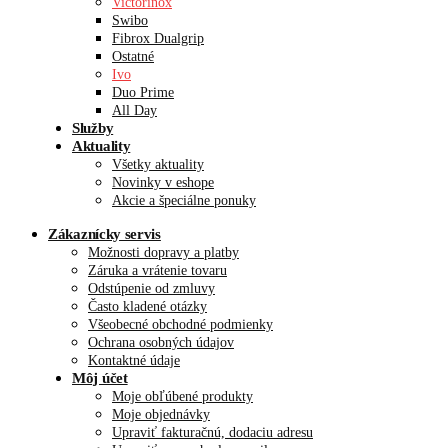
Victorinox
Swibo
Fibrox Dualgrip
Ostatné
Ivo
Duo Prime
All Day
Služby
Aktuality
Všetky aktuality
Novinky v eshope
Akcie a špeciálne ponuky
Zákaznícky servis
Možnosti dopravy a platby
Záruka a vrátenie tovaru
Odstúpenie od zmluvy
Často kladené otázky
Všeobecné obchodné podmienky
Ochrana osobných údajov
Kontaktné údaje
Môj účet
Moje obľúbené produkty
Moje objednávky
Upraviť fakturačnú, dodaciu adresu