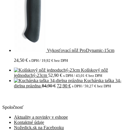
Vykosťovací nôž ProDynamic-15cm
24,50
€
s DPH /
19,92
€
bez DPH
Kolískový nôž
jednoduchý-23cm
52,90
€
s DPH /
43,01
€
bez DPH
Kuchárska taška 34-
Pôvodná
Aktuálna
dielna prázdna
84,90
€
72,90
€
s DPH /
59,27
€
bez DPH
cena
cena
bola:
je:
84,90 €.
72,90 €.
Spoločnosť
Aktuality a novinky v eshope
Kontaktné údaje
Nožedick.sk na Facebooku