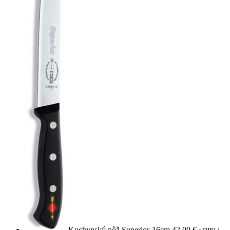
Kuchynský nôž Superior-16cm
42,00
€