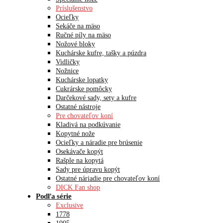
Príslušenstvo
Ocieľky
Sekáče na mäso
Ručné píly na mäso
Nožové bloky
Kuchárske kufre, tašky a púzdra
Vidličky
Nožnice
Kuchárske lopatky
Cukrárske pomôcky
Darčekové sady, sety a kufre
Ostatné nástroje
Pre chovateľov koní
Kladivá na podkúvanie
Kopytné nože
Ocieľky a náradie pre brúsenie
Osekávače kopýt
Rašple na kopytá
Sady pre úpravu kopýt
Ostatné náriadie pre chovateľov koní
DICK Fan shop
Podľa série
Exclusive
1778