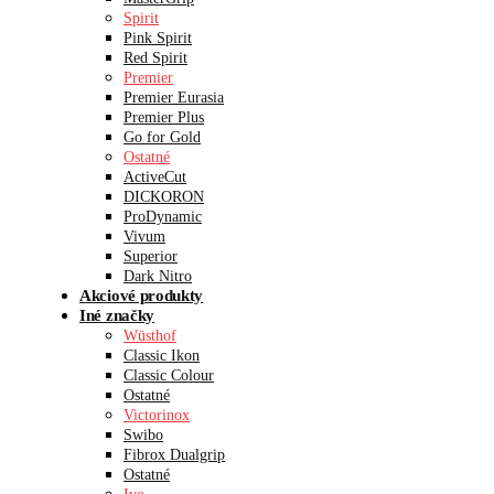
Spirit
Pink Spirit
Red Spirit
Premier
Premier Eurasia
Premier Plus
Go for Gold
Ostatné
ActiveCut
DICKORON
ProDynamic
Vivum
Superior
Dark Nitro
Akciové produkty
Iné značky
Wüsthof
Classic Ikon
Classic Colour
Ostatné
Victorinox
Swibo
Fibrox Dualgrip
Ostatné