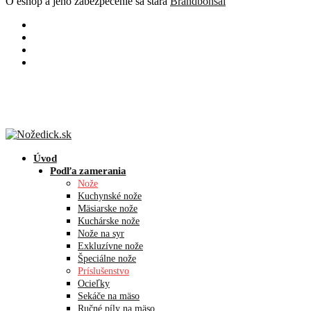
O eshop a jeho zabezpečenie sa stará
Brandbonsai
Úvod
Podľa zamerania
Nože
Kuchynské nože
Mäsiarske nože
Kuchárske nože
Nože na syr
Exkluzívne nože
Špeciálne nože
Príslušenstvo
Ocieľky
Sekáče na mäso
Ručné píly na mäso