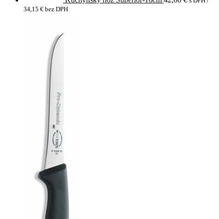
s DPH /
34,15
€
bez DPH