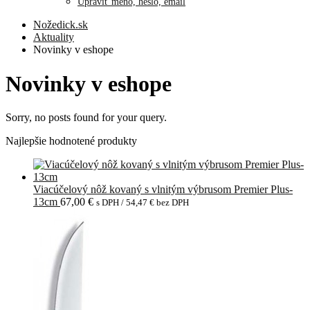
Upraviť meno, heslo, email
Nožedick.sk
Aktuality
Novinky v eshope
Novinky v eshope
Sorry, no posts found for your query.
Najlepšie hodnotené produkty
Viacúčelový nôž kovaný s vlnitým výbrusom Premier Plus-
13cm
67,00
€
s DPH /
54,47
€
bez DPH