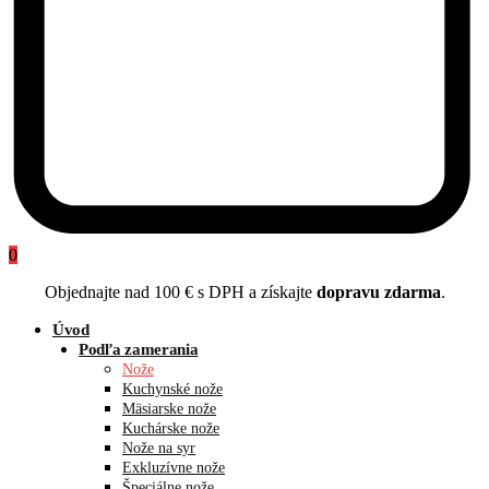
0
Objednajte nad 100 € s DPH a získajte
dopravu zdarma
.
Úvod
Podľa zamerania
Nože
Kuchynské nože
Mäsiarske nože
Kuchárske nože
Nože na syr
Exkluzívne nože
Špeciálne nože