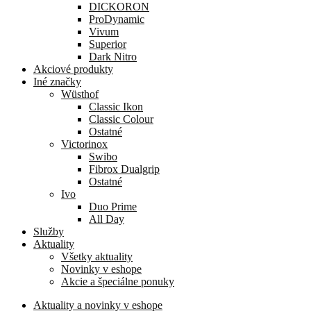
DICKORON
ProDynamic
Vivum
Superior
Dark Nitro
Akciové produkty
Iné značky
Wüsthof
Classic Ikon
Classic Colour
Ostatné
Victorinox
Swibo
Fibrox Dualgrip
Ostatné
Ivo
Duo Prime
All Day
Služby
Aktuality
Všetky aktuality
Novinky v eshope
Akcie a špeciálne ponuky
Aktuality a novinky v eshope