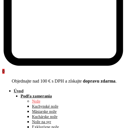
0
Objednajte nad 100 € s DPH a získajte
dopravu zdarma
.
Úvod
Podľa zamerania
Nože
Kuchynské nože
Mäsiarske nože
Kuchárske nože
Nože na syr
Exkluzívne nože