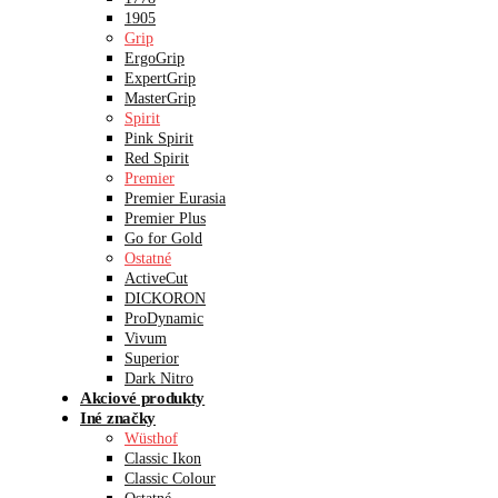
1905
Grip
ErgoGrip
ExpertGrip
MasterGrip
Spirit
Pink Spirit
Red Spirit
Premier
Premier Eurasia
Premier Plus
Go for Gold
Ostatné
ActiveCut
DICKORON
ProDynamic
Vivum
Superior
Dark Nitro
Akciové produkty
Iné značky
Wüsthof
Classic Ikon
Classic Colour