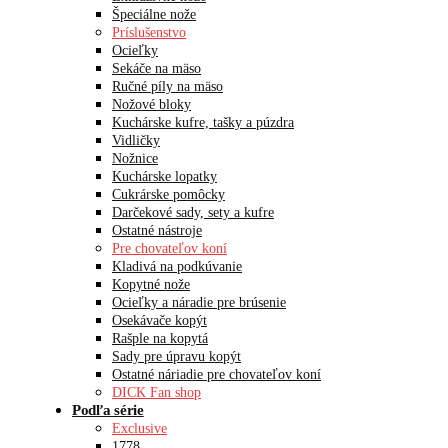
Špeciálne nože
Príslušenstvo
Ocieľky
Sekáče na mäso
Ručné píly na mäso
Nožové bloky
Kuchárske kufre, tašky a púzdra
Vidličky
Nožnice
Kuchárske lopatky
Cukrárske pomôcky
Darčekové sady, sety a kufre
Ostatné nástroje
Pre chovateľov koní
Kladivá na podkúvanie
Kopytné nože
Ocieľky a náradie pre brúsenie
Osekávače kopýt
Rašple na kopytá
Sady pre úpravu kopýt
Ostatné náriadie pre chovateľov koní
DICK Fan shop
Podľa série
Exclusive
1778