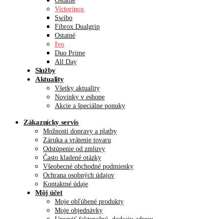
Ostatné
Victorinox
Swibo
Fibrox Dualgrip
Ostatné
Ivo
Duo Prime
All Day
Služby
Aktuality
Všetky aktuality
Novinky v eshope
Akcie a špeciálne ponuky
Zákaznícky servis
Možnosti dopravy a platby
Záruka a vrátenie tovaru
Odstúpenie od zmluvy
Často kladené otázky
Všeobecné obchodné podmienky
Ochrana osobných údajov
Kontaktné údaje
Môj účet
Moje obľúbené produkty
Moje objednávky