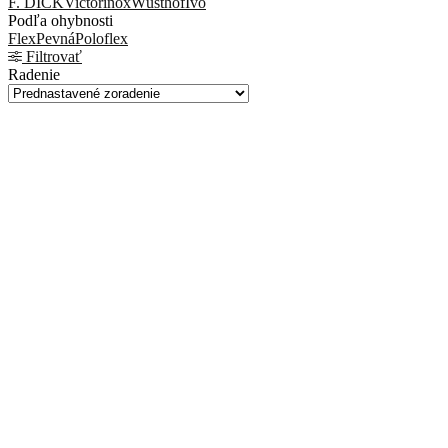
F. DICK
Victorinox
Wüsthof
Ivo
Podľa ohybnosti
Flex
Pevná
Poloflex
Filtrovať
Radenie