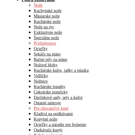
Nože
Kuchynské nože
Mäsiarske nože
Kuchárske nože
Nože na syr
Exkluzívne nože
Špeciálne nože
Príslušenstvo
Ocieľky
Sekáče na mäso
Ručné píly na mäso
Nožové bloky
Kuchárske kufre, tašky a púzdra
Vidličky
Nožnice
Kuchárske lopatky
Cukrárske pomôcky
Darčekové sady, sety a kufre
Ostatné nástroje
Pre chovateľov koní
Kladivá na podkúvanie
Kopytné nože
Ocieľky a náradie pre brúsenie
Osekávače kopýt