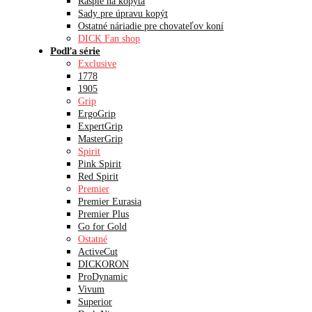
Rašple na kopytá
Sady pre úpravu kopýt
Ostatné náriadie pre chovateľov koní
DICK Fan shop
Podľa série
Exclusive
1778
1905
Grip
ErgoGrip
ExpertGrip
MasterGrip
Spirit
Pink Spirit
Red Spirit
Premier
Premier Eurasia
Premier Plus
Go for Gold
Ostatné
ActiveCut
DICKORON
ProDynamic
Vivum
Superior