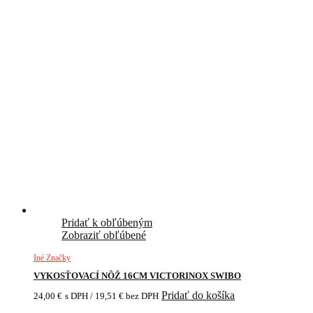
Pridať k obľúbeným
Zobraziť obľúbené
Iné Značky
VYKOSŤOVACÍ NÔŽ 16CM VICTORINOX SWIBO
Pridať do košíka
24,00
€
s DPH /
19,51
€
bez DPH