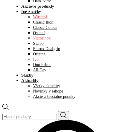
Dark Nitro
Akciové produkty
Iné značky
Wüsthof
Classic Ikon
Classic Colour
Ostatné
Victorinox
Swibo
Fibrox Dualgrip
Ostatné
Ivo
Duo Prime
All Day
Služby
Aktuality
Všetky aktuality
Novinky v eshope
Akcie a špeciálne ponuky
Hľadať: