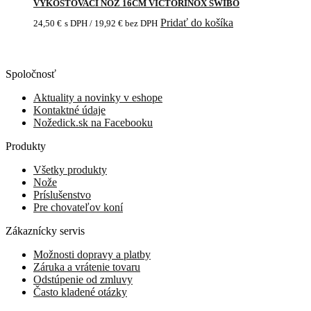
VYKOSŤOVACÍ NÔŽ 16CM VICTORINOX SWIBO
Pridať do košíka
24,50
€
s DPH /
19,92
€
bez DPH
Spoločnosť
Aktuality a novinky v eshope
Kontaktné údaje
Nožedick.sk na Facebooku
Produkty
Všetky produkty
Nože
Príslušenstvo
Pre chovateľov koní
Zákaznícky servis
Možnosti dopravy a platby
Záruka a vrátenie tovaru
Odstúpenie od zmluvy
Často kladené otázky