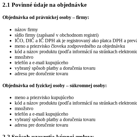
2.1 Povinné údaje na objednávke
Objednávka od právnickej osoby – firmy:
názov firmy
sídlo firmy (zapísané v obchodnom registri)
IČO, DIČ a IČ DPH ak je registrovaný ako platca DPH a prev
meno a priezvisko človeka zodpovedného za objednávku
kód a názov produktu (podľa informácií na stránkach elektron
množstvo
telefón a e-mail kupujúceho
vybraný spôsob platby a doručenia tovaru
adresu pre doručenie tovaru
Objednávka od fyzickej osoby – súkromnej osoby:
meno a priezvisko kupujúceho
kód a názov produktu (podľa informácií na stránkach elektron
množstvo
telefón a e-mail kupujúceho
vybraný spôsob platby a doručenia tovaru
adresu pre doručenie tovaru
2.2 Spôsob uzavretia kúpnej zmluvy