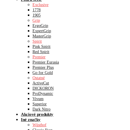
Exclusive
1778
1905
Grip
ErgoGrip
ExpertGrip
MasterGrip
Spirit
Pink Spirit
Red Spirit
Premier
Premier Eurasia
Premier Plus
Go for Gold
Ostatné
ActiveCut
DICKORON
ProDynamic
Vivum
Superior
Dark Nitro
Akciové produkty
Iné značky
Wüsthof