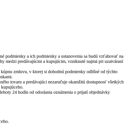
odné podmienky a ich podmienky a ustanovenia sa budú vzťahovať na
ahy medzi predávajúcim a kupujúcim, vzniknuté najmä pri uzatváraní
 kúpnu zmluvu, v ktorej si dohodnú podmienky odlišné od týchto
enkami.
aného tovaru a predávajúci nezaručuje okamžitú dostupnosť všetkých
u kupujúceho.
lehoty 24 hodín od odoslania oznámenia o prijatí objednávky
ceho.