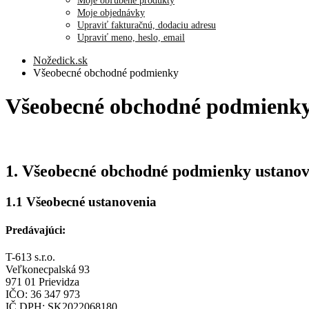
Moje obľúbené produkty
Moje objednávky
Upraviť fakturačnú, dodaciu adresu
Upraviť meno, heslo, email
Nožedick.sk
Všeobecné obchodné podmienky
Všeobecné obchodné podmienk
1. Všeobecné obchodné podmienky ustanov
1.1 Všeobecné ustanovenia
Predávajúci:
T-613 s.r.o.
Veľkonecpalská 93
971 01 Prievidza
IČO: 36 347 973
IČ DPH: SK2022068180