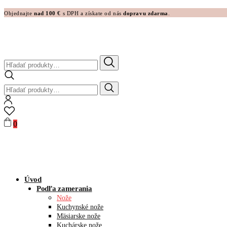
Objednajte
nad 100 €
s DPH a získate od nás
dopravu zdarma
.
Hľadať:
Hľadať:
0
Úvod
Podľa zamerania
Nože
Kuchynské nože
Mäsiarske nože
Kuchárske nože