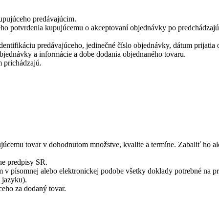
upujúceho predávajúcim.
ho potvrdenia kupujúcemu o akceptovaní objednávky po predchádzajúco
dentifikáciu predávajúceho, jedinečné číslo objednávky, dátum prijat
objednávky a informácie a dobe dodania objednaného tovaru.
 prichádzajú.
úcemu tovar v dohodnutom množstve, kvalite a termíne. Zabaliť ho a
ne predpisy SR.
 písomnej alebo elektronickej podobe všetky doklady potrebné na prev
 jazyku).
ceho za dodaný tovar.