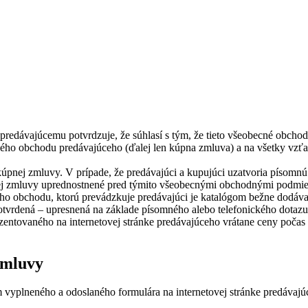
predávajúcemu potvrdzuje, že súhlasí s tým, že tieto všeobecné obch
kého obchodu predávajúceho (ďalej len kúpna zmluva) a na všetky vzť
nej zmluvy. V prípade, že predávajúci a kupujúci uzatvoria písomnú
j zmluvy uprednostnené pred týmito všeobecnými obchodnými podmi
ého obchodu, ktorú prevádzkuje predávajúci je katalógom bežne dodáv
tvrdená – upresnená na základe písomného alebo telefonického dotaz
entovaného na internetovej stránke predávajúceho vrátane ceny počas 
zmluvy
vyplneného a odoslaného formulára na internetovej stránke predávajú