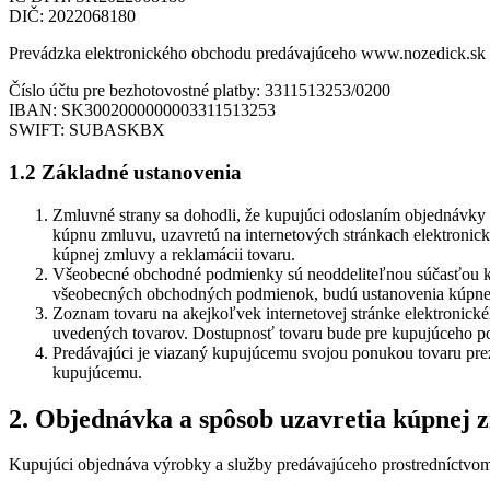
DIČ: 2022068180
Prevádzka elektronického obchodu predávajúceho www.nozedick.sk
Číslo účtu pre bezhotovostné platby: 3311513253/0200
IBAN: SK3002000000003311513253
SWIFT: SUBASKBX
1.2 Základné ustanovenia
Zmluvné strany sa dohodli, že kupujúci odoslaním objednávky 
kúpnu zmluvu, uzavretú na internetových stránkach elektronic
kúpnej zmluvy a reklamácii tovaru.
Všeobecné obchodné podmienky sú neoddeliteľnou súčasťou kúp
všeobecných obchodných podmienok, budú ustanovenia kúpne
Zoznam tovaru na akejkoľvek internetovej stránke elektronick
uvedených tovarov. Dostupnosť tovaru bude pre kupujúceho po
Predávajúci je viazaný kupujúcemu svojou ponukou tovaru prez
kupujúcemu.
2. Objednávka a spôsob uzavretia kúpnej 
Kupujúci objednáva výrobky a služby predávajúceho prostredníctvom 