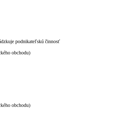
ádzkuje podnikateľskú činnosť
ického obchodu)
ického obchodu)