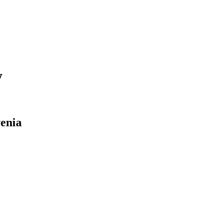
y
enia