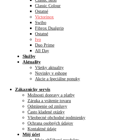
Classic Ikon
Classic Colour
Ostatné
Victorinox
Swibo
Fibrox Dualgrip
Ostatné
Ivo
Duo Prime
All Day
Služby
Aktuality
Všetky aktuality
Novinky v eshope
Akcie a špeciálne ponuky
Zákaznícky servis
Možnosti dopravy a platby
Záruka a vrátenie tovaru
Odstúpenie od zmluvy
Často kladené otázky
Všeobecné obchodné podmienky
Ochrana osobných údajov
Kontaktné údaje
Môj účet