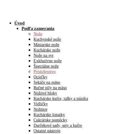
Úvod
Podľa zamerania
Nože
Kuchynské nože
Mäsiarske nože
Kuchárske nože
Nože na syr
Exkluzívne nože
Špeciálne nože
Príslušenstvo
Ocieľky
Sekáče na mäso
Ručné píly na mäso
Nožové bloky
Kuchárske kufre, tašky a púzdra
Vidličky
Nožnice
Kuchárske lopatky
Cukrárske pomôcky
Darčekové sady, sety a kufre
Ostatné nástroje