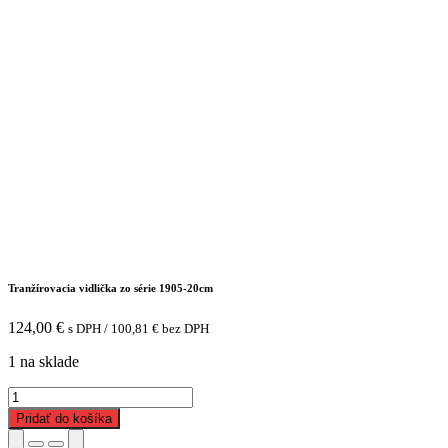
Tranžírovacia vidlička zo série 1905-20cm
124,00
€
s DPH /
100,81
€
bez DPH
1 na sklade
množstvo
Tranžírovacia
Pridať do košíka
vidlička