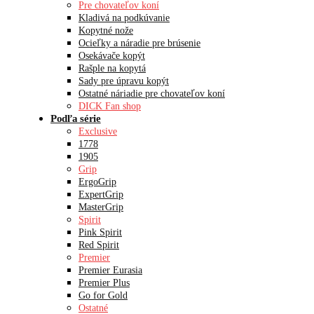
Pre chovateľov koní
Kladivá na podkúvanie
Kopytné nože
Ocieľky a náradie pre brúsenie
Osekávače kopýt
Rašple na kopytá
Sady pre úpravu kopýt
Ostatné náriadie pre chovateľov koní
DICK Fan shop
Podľa série
Exclusive
1778
1905
Grip
ErgoGrip
ExpertGrip
MasterGrip
Spirit
Pink Spirit
Red Spirit
Premier
Premier Eurasia
Premier Plus
Go for Gold
Ostatné