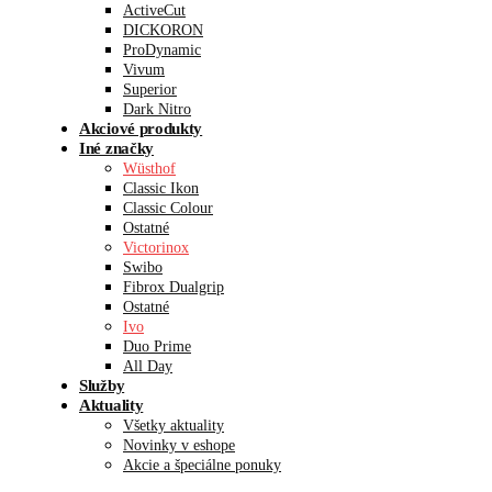
ActiveCut
DICKORON
ProDynamic
Vivum
Superior
Dark Nitro
Akciové produkty
Iné značky
Wüsthof
Classic Ikon
Classic Colour
Ostatné
Victorinox
Swibo
Fibrox Dualgrip
Ostatné
Ivo
Duo Prime
All Day
Služby
Aktuality
Všetky aktuality
Novinky v eshope
Akcie a špeciálne ponuky