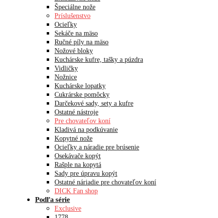
Špeciálne nože
Príslušenstvo
Ocieľky
Sekáče na mäso
Ručné píly na mäso
Nožové bloky
Kuchárske kufre, tašky a púzdra
Vidličky
Nožnice
Kuchárske lopatky
Cukrárske pomôcky
Darčekové sady, sety a kufre
Ostatné nástroje
Pre chovateľov koní
Kladivá na podkúvanie
Kopytné nože
Ocieľky a náradie pre brúsenie
Osekávače kopýt
Rašple na kopytá
Sady pre úpravu kopýt
Ostatné náriadie pre chovateľov koní
DICK Fan shop
Podľa série
Exclusive
1778