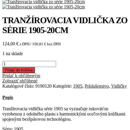
TRANŽÍROVACIA VIDLIČKA ZO
SÉRIE 1905-20CM
124,00
€
s DPH /
100,81
€
bez DPH
1 na sklade
množstvo
Tranžírovacia
Pridať do košíka
vidlička
Pridať k obľúbeným
zo
Zobraziť obľúbené
série
Katalógové číslo:
9190120
Kategórie:
1905
,
Príslušenstvo
,
Vidličky
1905-
20cm
Popis
Tranžírovacia vidlička série 1905 sa vyznačuje rukoväťou
vyrobenou z odolného plastu s harmonickými oceľovými krúžkami
spojenými bezšpárovou technológiou.
Séria: 1905