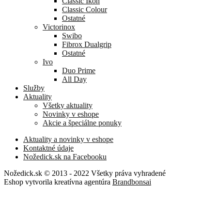
Classic Ikon
Classic Colour
Ostatné
Victorinox
Swibo
Fibrox Dualgrip
Ostatné
Ivo
Duo Prime
All Day
Služby
Aktuality
Všetky aktuality
Novinky v eshope
Akcie a špeciálne ponuky
Aktuality a novinky v eshope
Kontaktné údaje
Nožedick.sk na Facebooku
Nožedick.sk © 2013 - 2022 Všetky práva vyhradené
Eshop vytvorila kreatívna agentúra
Brandbonsai