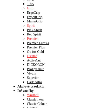
1905
Grip
ErgoGrip
ExpertGrip
MasterGrip
Spirit
Pink Spirit
Red Spirit
Premier
Premier Eurasia
Premier Plus
Go for Gold
Ostatné
ActiveCut
DICKORON
ProDynamic
Vivum
Superior
Dark Nitro
Akciové produkty
Iné značky
Wüsthof
Classic Ikon
Classic Colour