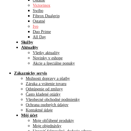
Ostatné
Victorinox
Swibo
Fibrox Dualgrip
Ostatné
Ivo
Duo Prime
All Day
Služby
Aktuality
Všetky aktuality
Novinky v eshope
Akcie a špeciálne ponuky
Zákaznícky servis
Možnosti dopravy a platby
Záruka a vrátenie tovaru
Odstúpenie od zmluvy
Často kladené otázky
Všeobecné obchodné podmienky
Ochrana osobných údajov
Kontaktné údaje
Môj účet
Moje obľúbené produkty
Moje objednávky