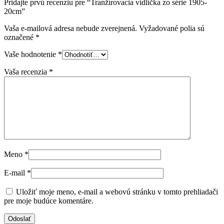
Pridajte prvú recenziu pre “Tranžírovacia vidlička zo série 1905-
20cm”
Vaša e-mailová adresa nebude zverejnená.
Vyžadované polia sú
označené
*
Vaše hodnotenie
*
Vaša recenzia
*
Meno
*
E-mail
*
Uložiť moje meno, e-mail a webovú stránku v tomto prehliadači
pre moje budúce komentáre.