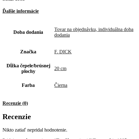
Ďalšie informácie
Tovar na objednávku, individuálna doba
Doba dodania
dodania
Značka
F. DICK
Dĺžka čepele/brúsnej
20 cm
plochy
Farba
Čierna
Recenzie (0)
Recenzie
Nikto zatiaľ nepridal hodnotenie.