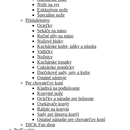
Nože na syr
Exkluzívne nože
Špeciálne nože
Príslušenstvo
Ocieľky
Sekáče na mäso
Ručné píly na mäso
Nožové bloky
Kuchárske kufre, tašky a púzdra
Vidličky
Nožnice
Kuchárske lopatky
Cukrárske pomôcky
Darčekové sady, sety a kufre
Ostatné nástroje
Pre chovateľov koní
Kladivá na podkúvanie
Kopytné nože
Ocieľky a náradie pre brúsenie
Osekávače kopýt
Rašple na kopytá
Sady pre úpravu kopýt
Ostatné náriadie pre chovateľov koní
DICK Fan shop
Podľa série