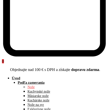
0
Objednajte nad 100 € s DPH a získajte
dopravu zdarma
.
Úvod
Podľa zamerania
Nože
Kuchynské nože
Mäsiarske nože
Kuchárske nože
Nože na syr
Exkluzívne nože