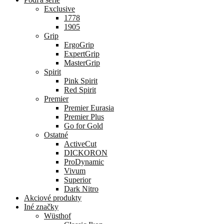
Exclusive
1778
1905
Grip
ErgoGrip
ExpertGrip
MasterGrip
Spirit
Pink Spirit
Red Spirit
Premier
Premier Eurasia
Premier Plus
Go for Gold
Ostatné
ActiveCut
DICKORON
ProDynamic
Vivum
Superior
Dark Nitro
Akciové produkty
Iné značky
Wüsthof