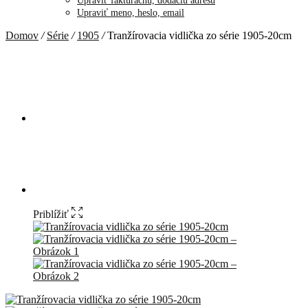
Upraviť fakturačnú, dodaciu adresu
Upraviť meno, heslo, email
Domov
/
Série
/
1905
/
Tranžírovacia vidlička zo série 1905-20cm
Priblížiť