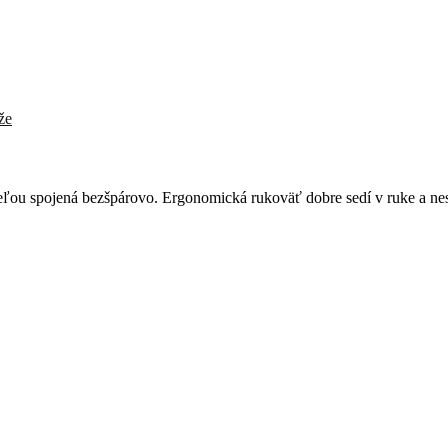
že
eľou spojená bezšpárovo. Ergonomická rukoväť dobre sedí v ruke a nes