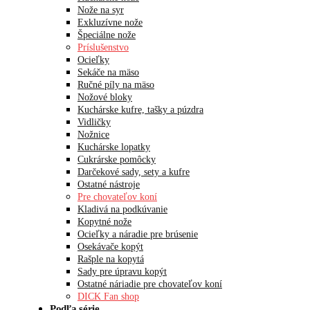
Nože na syr
Exkluzívne nože
Špeciálne nože
Príslušenstvo
Ocieľky
Sekáče na mäso
Ručné píly na mäso
Nožové bloky
Kuchárske kufre, tašky a púzdra
Vidličky
Nožnice
Kuchárske lopatky
Cukrárske pomôcky
Darčekové sady, sety a kufre
Ostatné nástroje
Pre chovateľov koní
Kladivá na podkúvanie
Kopytné nože
Ocieľky a náradie pre brúsenie
Osekávače kopýt
Rašple na kopytá
Sady pre úpravu kopýt
Ostatné náriadie pre chovateľov koní
DICK Fan shop
Podľa série