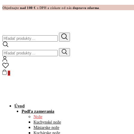
Objednajte
nad 100 €
s DPH a získate od nás
dopravu zdarma
.
Hľadať:
Hľadať:
0
Úvod
Podľa zamerania
Nože
Kuchynské nože
Mäsiarske nože
Kuchárske nože