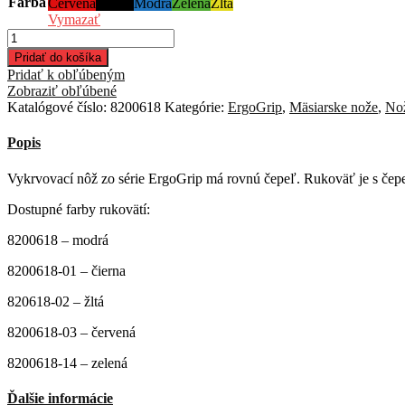
Farba
Červená
Čierna
Modrá
Zelená
Žltá
Vymazať
množstvo
Vykrvovací
Pridať do košíka
nôž
Pridať k obľúbeným
ErgoGrip-
Zobraziť obľúbené
18
Katalógové číslo:
8200618
Kategórie:
ErgoGrip
,
Mäsiarske nože
,
No
cm
Popis
Vykrvovací nôž zo série ErgoGrip má rovnú čepeľ. Rukoväť je s čep
Dostupné farby rukovätí:
8200618 – modrá
8200618-01 – čierna
820618-02 – žltá
8200618-03 – červená
8200618-14 – zelená
Ďalšie informácie