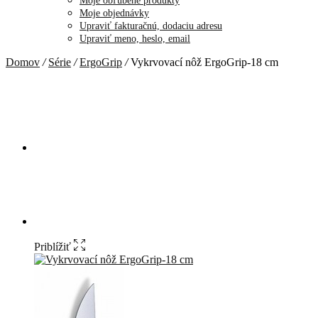
Moje obľúbené produkty
Moje objednávky
Upraviť fakturačnú, dodaciu adresu
Upraviť meno, heslo, email
Domov
/
Série
/
ErgoGrip
/
Vykrvovací nôž ErgoGrip-18 cm
Priblížiť