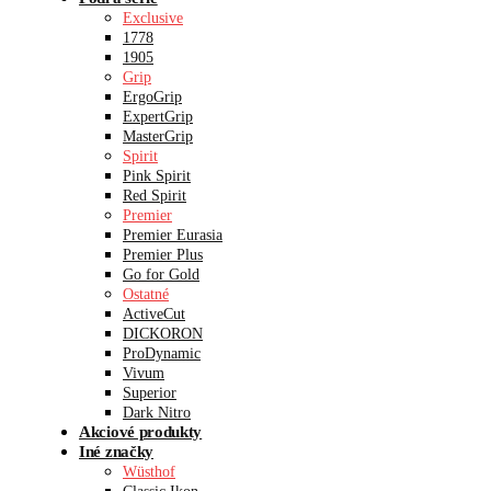
Exclusive
1778
1905
Grip
ErgoGrip
ExpertGrip
MasterGrip
Spirit
Pink Spirit
Red Spirit
Premier
Premier Eurasia
Premier Plus
Go for Gold
Ostatné
ActiveCut
DICKORON
ProDynamic
Vivum
Superior
Dark Nitro
Akciové produkty
Iné značky
Wüsthof