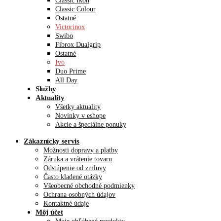
Classic Ikon
Classic Colour
Ostatné
Victorinox
Swibo
Fibrox Dualgrip
Ostatné
Ivo
Duo Prime
All Day
Služby
Aktuality
Všetky aktuality
Novinky v eshope
Akcie a špeciálne ponuky
Zákaznícky servis
Možnosti dopravy a platby
Záruka a vrátenie tovaru
Odstúpenie od zmluvy
Často kladené otázky
Všeobecné obchodné podmienky
Ochrana osobných údajov
Kontaktné údaje
Môj účet