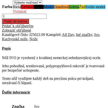
Farba
Biela
Červená
Čierna
Modrá
Oranžová
Zelená
Žltá
Svetlo modrá
Vymazať
množstvo
Univerzálny
Pridať do košíka
nôž
Pridať k obľúbeným
IVO
Zobraziť obľúbené
9cm
Katalógové číslo:
I25022.09
Kategórií:
All Day
,
Iné značky
,
Ivo
,
Kuchynské nože
,
Nože
Popis
Nôž IVO je vyrobený z kvalitnej nemeckej nehrdzavejúcej ocele.
Jeho pohodlná, textúrovaná, polypropylénová rukoväť je tvarovaná
pre bezpečné uchopenie.
Tento nôž využijete každý deň na precíznu prácu pri krájaní,
orezávaní či šúpaní.
Ďalšie informácie
Značka
Ivo