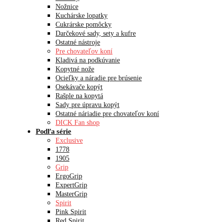
Nožnice
Kuchárske lopatky
Cukrárske pomôcky
Darčekové sady, sety a kufre
Ostatné nástroje
Pre chovateľov koní
Kladivá na podkúvanie
Kopytné nože
Ocieľky a náradie pre brúsenie
Osekávače kopýt
Rašple na kopytá
Sady pre úpravu kopýt
Ostatné náriadie pre chovateľov koní
DICK Fan shop
Podľa série
Exclusive
1778
1905
Grip
ErgoGrip
ExpertGrip
MasterGrip
Spirit
Pink Spirit
Red Spirit