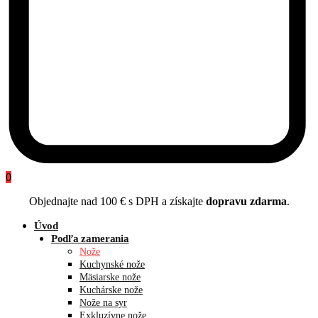
0
Objednajte nad 100 € s DPH a získajte
dopravu zdarma
.
Úvod
Podľa zamerania
Nože
Kuchynské nože
Mäsiarske nože
Kuchárske nože
Nože na syr
Exkluzívne nože