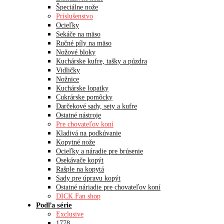
Špeciálne nože
Príslušenstvo
Ocieľky
Sekáče na mäso
Ručné píly na mäso
Nožové bloky
Kuchárske kufre, tašky a púzdra
Vidličky
Nožnice
Kuchárske lopatky
Cukrárske pomôcky
Darčekové sady, sety a kufre
Ostatné nástroje
Pre chovateľov koní
Kladivá na podkúvanie
Kopytné nože
Ocieľky a náradie pre brúsenie
Osekávače kopýt
Rašple na kopytá
Sady pre úpravu kopýt
Ostatné náriadie pre chovateľov koní
DICK Fan shop
Podľa série
Exclusive
1778