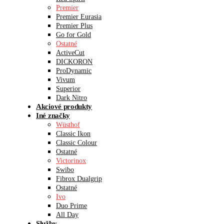
Premier
Premier Eurasia
Premier Plus
Go for Gold
Ostatné
ActiveCut
DICKORON
ProDynamic
Vivum
Superior
Dark Nitro
Akciové produkty
Iné značky
Wüsthof
Classic Ikon
Classic Colour
Ostatné
Victorinox
Swibo
Fibrox Dualgrip
Ostatné
Ivo
Duo Prime
All Day
Služby