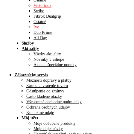
Ostatné
Victorinox
Swibo
Fibrox Dualgrip
Ostatné
Ivo
Duo Prime
All Day
Služby
Aktuality
Všetky aktuality
Novinky v eshope
Akcie a špeciálne ponuky
Zákaznícky servis
Možnosti dopravy a platby
Záruka a vrátenie tovaru
Odstúpenie od zmluvy
Často kladené otázky
Všeobecné obchodné podmienky
Ochrana osobných údajov
Kontaktné údaje
Môj účet
Moje obľúbené produkty
Moje objednávky