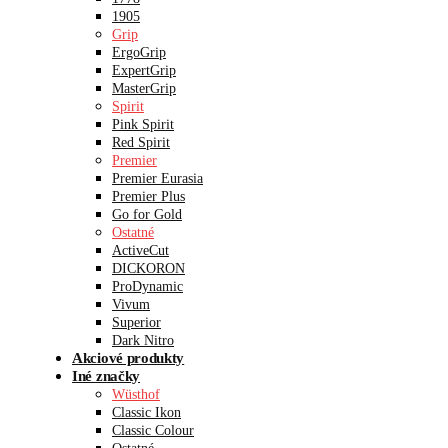
1905
Grip
ErgoGrip
ExpertGrip
MasterGrip
Spirit
Pink Spirit
Red Spirit
Premier
Premier Eurasia
Premier Plus
Go for Gold
Ostatné
ActiveCut
DICKORON
ProDynamic
Vivum
Superior
Dark Nitro
Akciové produkty
Iné značky
Wüsthof
Classic Ikon
Classic Colour