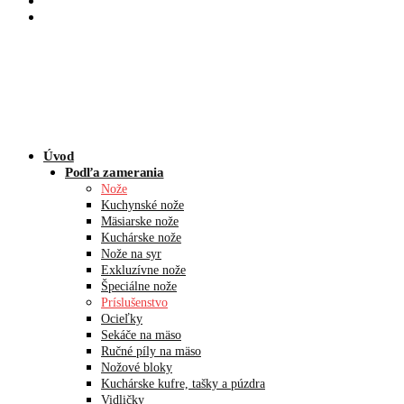
Úvod
Podľa zamerania
Nože
Kuchynské nože
Mäsiarske nože
Kuchárske nože
Nože na syr
Exkluzívne nože
Špeciálne nože
Príslušenstvo
Ocieľky
Sekáče na mäso
Ručné píly na mäso
Nožové bloky
Kuchárske kufre, tašky a púzdra
Vidličky