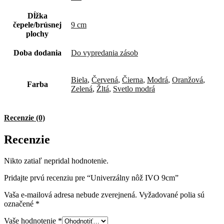
Dĺžka
čepele/brúsnej
9 cm
plochy
Doba dodania
Do vypredania zásob
Biela
,
Červená
,
Čierna
,
Modrá
,
Oranžová
,
Farba
Zelená
,
Žltá
,
Svetlo modrá
Recenzie (0)
Recenzie
Nikto zatiaľ nepridal hodnotenie.
Pridajte prvú recenziu pre “Univerzálny nôž IVO 9cm”
Vaša e-mailová adresa nebude zverejnená.
Vyžadované polia sú
označené
*
Vaše hodnotenie
*