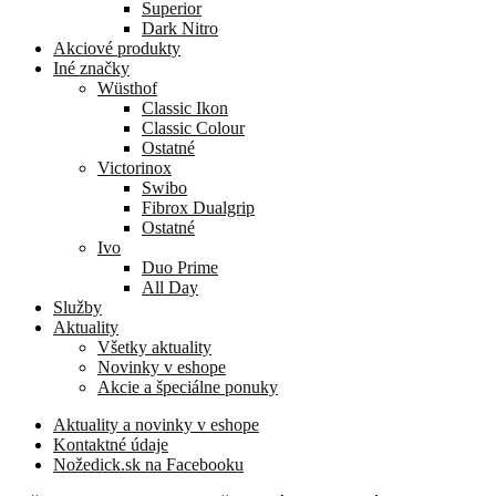
Superior
Dark Nitro
Akciové produkty
Iné značky
Wüsthof
Classic Ikon
Classic Colour
Ostatné
Victorinox
Swibo
Fibrox Dualgrip
Ostatné
Ivo
Duo Prime
All Day
Služby
Aktuality
Všetky aktuality
Novinky v eshope
Akcie a špeciálne ponuky
Aktuality a novinky v eshope
Kontaktné údaje
Nožedick.sk na Facebooku