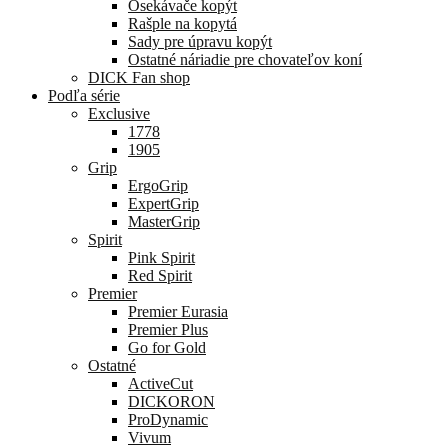
Osekávače kopýt
Rašple na kopytá
Sady pre úpravu kopýt
Ostatné náriadie pre chovateľov koní
DICK Fan shop
Podľa série
Exclusive
1778
1905
Grip
ErgoGrip
ExpertGrip
MasterGrip
Spirit
Pink Spirit
Red Spirit
Premier
Premier Eurasia
Premier Plus
Go for Gold
Ostatné
ActiveCut
DICKORON
ProDynamic
Vivum