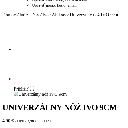
Upraviť fakturačnú, dodaciu adresu
Upraviť meno, heslo, email
Domov
/
Iné značky
/
Ivo
/
All Day
/
Univerzálny nôž IVO 9cm
Priblížiť
UNIVERZÁLNY NÔŽ IVO 9CM
4,90
€
s DPH /
3,98
€
bez DPH