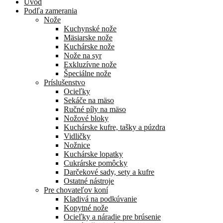
Úvod
Podľa zamerania
Nože
Kuchynské nože
Mäsiarske nože
Kuchárske nože
Nože na syr
Exkluzívne nože
Špeciálne nože
Príslušenstvo
Ocieľky
Sekáče na mäso
Ručné píly na mäso
Nožové bloky
Kuchárske kufre, tašky a púzdra
Vidličky
Nožnice
Kuchárske lopatky
Cukrárske pomôcky
Darčekové sady, sety a kufre
Ostatné nástroje
Pre chovateľov koní
Kladivá na podkúvanie
Kopytné nože
Ocieľky a náradie pre brúsenie