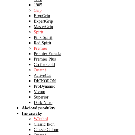
1905
Grip
ErgoGrip
ExpertGrip
MasterGrip
Spirit
Pink Spirit
Red Spirit
Premier
Premier Eurasia
Premier Plus
Go for Gold
Ostatné
ActiveCut
DICKORON
ProDynamic
Vivum
Superior
Dark Nitro
Akciové produkty
Iné značky
Wüsthof
Classic Ikon
Classic Colour