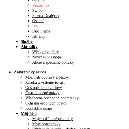
Ostatné
Victorinox
Swibo
Fibrox Dualgrip
Ostatné
Ivo
Duo Prime
All Day
Služby
Aktuality
Všetky aktuality
Novinky v eshope
Akcie a špeciálne ponuky
Zákaznícky servis
Možnosti dopravy a platby
Záruka a vrátenie tovaru
Odstúpenie od zmluvy
Často kladené otázky
Všeobecné obchodné podmienky
Ochrana osobných údajov
Kontaktné údaje
Môj účet
Moje obľúbené produkty
Moje objednávky