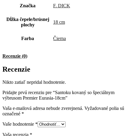
Značka
F. DICK
Dĺžka čepele/brúsnej
18 cm
plochy
Farba
Čierna
Recenzie (0)
Recenzie
Nikto zatiaľ nepridal hodnotenie.
Pridajte prvú recenziu pre “Santoku kovaný so špeciálnym
výbrusom Premier Eurasia-18cm”
Vaša e-mailová adresa nebude zverejnená.
Vyžadované polia sú
označené
*
Vaše hodnotenie
*
Vaša recenzia
*