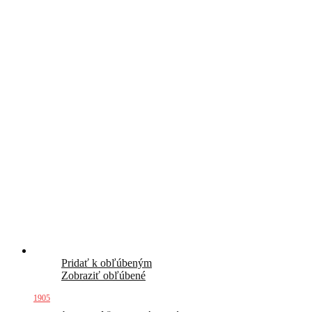
Pridať k obľúbeným
Zobraziť obľúbené
1905