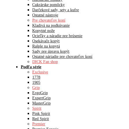
Cukrárske pomôcky
Darčekové sady, sety a kufre
Ostatné nástroje
Pre chovateľov koní
Kladivá na podkúvanie
Kopytné nože
Ocieľky a náradie pre brúsenie
Osekávače kopýt
Rašple na kopytá
Sady pre úpravu kopýt
Ostatné náriadie pre chovateľov koní
DICK Fan shop
Podľa série
Exclusive
1778
1905
Grip
ErgoGrip
ExpertGrip
MasterGrip
Spirit
Pink Spirit
Red Spirit
Premier