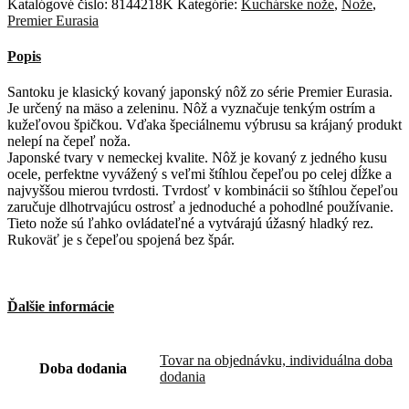
Katalógové číslo:
8144218K
Kategórie:
Kuchárske nože
,
Nože
,
výbrusom
Premier Eurasia
Premier
Eurasia-
Popis
18cm
Santoku je klasický kovaný japonský nôž zo série Premier Eurasia.
Je určený na mäso a zeleninu. Nôž a vyznačuje tenkým ostrím a
kužeľovou špičkou. Vďaka špeciálnemu výbrusu sa krájaný produkt
nelepí na čepeľ noža.
Japonské tvary v nemeckej kvalite. Nôž je kovaný z jedného kusu
ocele, perfektne vyvážený s veľmi štíhlou čepeľou po celej dĺžke a
najvyššou mierou tvrdosti. Tvrdosť v kombinácii so štíhlou čepeľou
zaručuje dlhotrvajúcu ostrosť a jednoduché a pohodlné používanie.
Tieto nože sú ľahko ovládateľné a vytvárajú úžasný hladký rez.
Rukoväť je s čepeľou spojená bez špár.
Ďalšie informácie
Tovar na objednávku, individuálna doba
Doba dodania
dodania