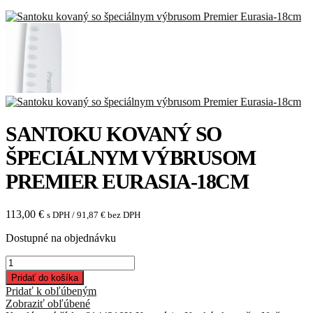
SANTOKU KOVANÝ SO
ŠPECIÁLNYM VÝBRUSOM
PREMIER EURASIA-18CM
113,00
€
s DPH /
91,87
€
bez DPH
Dostupné na objednávku
množstvo
Santoku
Pridať do košíka
kovaný
Pridať k obľúbeným
so
Zobraziť obľúbené
špeciálnym