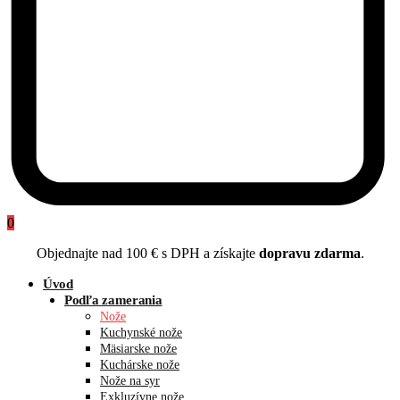
0
Objednajte nad 100 € s DPH a získajte
dopravu zdarma
.
Úvod
Podľa zamerania
Nože
Kuchynské nože
Mäsiarske nože
Kuchárske nože
Nože na syr
Exkluzívne nože