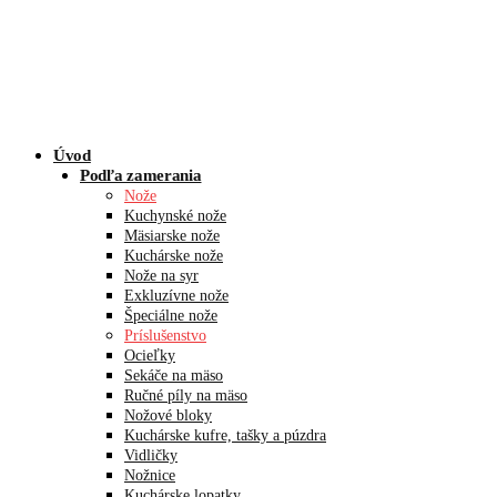
Úvod
Podľa zamerania
Nože
Kuchynské nože
Mäsiarske nože
Kuchárske nože
Nože na syr
Exkluzívne nože
Špeciálne nože
Príslušenstvo
Ocieľky
Sekáče na mäso
Ručné píly na mäso
Nožové bloky
Kuchárske kufre, tašky a púzdra
Vidličky
Nožnice
Kuchárske lopatky