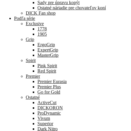
Sady pre úpravu kopýt
Ostatné náriadie pre chovateľov koní
DICK Fan shop
Podľa série
Exclusive
1778
1905
Grip
ErgoGrip
ExpertGrip
MasterGrip
Spirit
Pink Spirit
Red Spirit
Premier
Premier Eurasia
Premier Plus
Go for Gold
Ostatné
ActiveCut
DICKORON
ProDynamic
Vivum
Superior
Dark Nitro