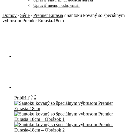
Upraviť fakturačnú, dodaciu adresu
Upraviť meno, heslo, email
Domov
/
Série
/
Premier Eurasia
/
Santoku kovaný so špeciálnym
výbrusom Premier Eurasia-18cm
Priblížiť