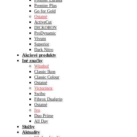
Premier Eurasia
Premier Plus
Go for Gold
Ostatné
ActiveCut
DICKORON
ProDynamic
Vivum
Superior
Dark Nitro
Akciové produkty
Iné značky
Wüsthof
Classic Ikon
Classic Colour
Ostatné
Victorinox
Swibo
Fibrox Dualgrip
Ostatné
Ivo
Duo Prime
All Day
Služby
Aktuality