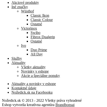
Akciové produkty
Iné značky
Wüsthof
Classic Ikon
Classic Colour
Ostatné
Victorinox
Swibo
Fibrox Dualgrip
Ostatné
Ivo
Duo Prime
All Day
Služby
Aktuality
Všetky aktuality
Novinky v eshope
Akcie a špeciálne ponuky
Aktuality a novinky v eshope
Kontaktné údaje
Nožedick.sk na Facebooku
Nožedick.sk © 2013 - 2022 Všetky práva vyhradené
Eshop vytvorila kreatívna agentúra
Brandbonsai