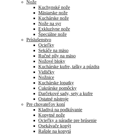
Nože
Kuchynské nože
Mäsiarske nože
Kuchárske nože
Nože na syr
Exkluzívne nože
Špeciálne nože
Príslušenstvo
Ocieľky
Sekáče na mäso
Ručné píly na mäso
Nožové bloky
Kuchárske kufre, tašky a púzdra
Vidličky
Nožnice
Kuchárske lopatky
Cukrárske pomôcky
Darčekové sady, sety a kufre
Ostatné nástroje
Pre chovateľov koní
Kladivá na podkúvanie
Kopytné nože
Ocieľky a náradie pre brúsenie
Osekávače kopýt
Rašple na kopytá