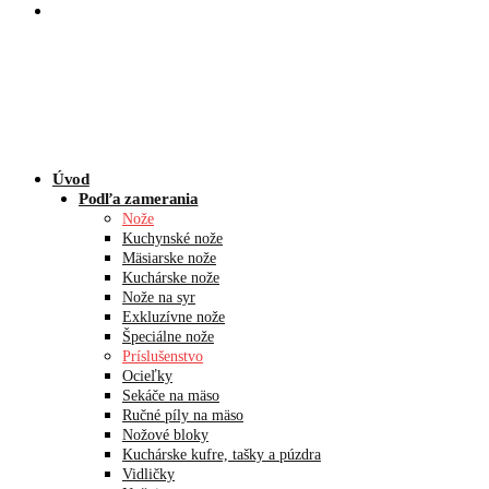
Úvod
Podľa zamerania
Nože
Kuchynské nože
Mäsiarske nože
Kuchárske nože
Nože na syr
Exkluzívne nože
Špeciálne nože
Príslušenstvo
Ocieľky
Sekáče na mäso
Ručné píly na mäso
Nožové bloky
Kuchárske kufre, tašky a púzdra
Vidličky