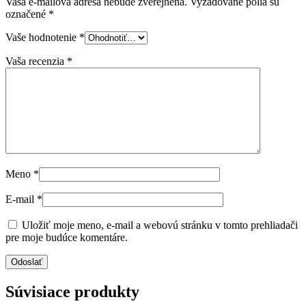
Vaša e-mailová adresa nebude zverejnená.
Vyžadované polia sú
označené
*
Vaše hodnotenie
*
Vaša recenzia
*
Meno
*
E-mail
*
Uložiť moje meno, e-mail a webovú stránku v tomto prehliadači
pre moje budúce komentáre.
Súvisiace produkty