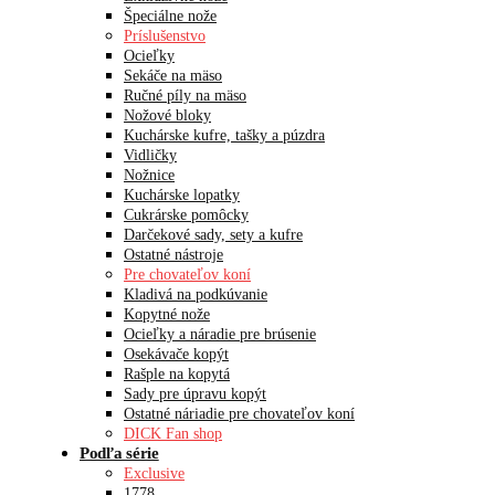
Špeciálne nože
Príslušenstvo
Ocieľky
Sekáče na mäso
Ručné píly na mäso
Nožové bloky
Kuchárske kufre, tašky a púzdra
Vidličky
Nožnice
Kuchárske lopatky
Cukrárske pomôcky
Darčekové sady, sety a kufre
Ostatné nástroje
Pre chovateľov koní
Kladivá na podkúvanie
Kopytné nože
Ocieľky a náradie pre brúsenie
Osekávače kopýt
Rašple na kopytá
Sady pre úpravu kopýt
Ostatné náriadie pre chovateľov koní
DICK Fan shop
Podľa série
Exclusive
1778