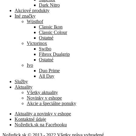
Dark Nitro
Akciové produkty
Iné značky
Wüsthof
Classic Ikon
Classic Colour
Ostatné
Victorinox
Swibo
Fibrox Dualgrip
Ostatné
Ivo
Duo Prime
All Day
Služby
Aktuality
Všetky aktuality
Novinky v eshope
Akcie a špeciálne ponuky
Aktuality a novinky v eshope
Kontaktné údaje
Nožedick.sk na Facebooku
Nožedick.sk © 2013 - 2022 Všetky práva vyhradené