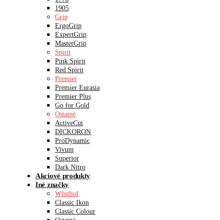
1905
Grip
ErgoGrip
ExpertGrip
MasterGrip
Spirit
Pink Spirit
Red Spirit
Premier
Premier Eurasia
Premier Plus
Go for Gold
Ostatné
ActiveCut
DICKORON
ProDynamic
Vivum
Superior
Dark Nitro
Akciové produkty
Iné značky
Wüsthof
Classic Ikon
Classic Colour