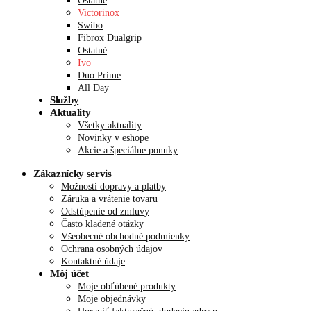
Ostatné
Victorinox
Swibo
Fibrox Dualgrip
Ostatné
Ivo
Duo Prime
All Day
Služby
Aktuality
Všetky aktuality
Novinky v eshope
Akcie a špeciálne ponuky
Zákaznícky servis
Možnosti dopravy a platby
Záruka a vrátenie tovaru
Odstúpenie od zmluvy
Často kladené otázky
Všeobecné obchodné podmienky
Ochrana osobných údajov
Kontaktné údaje
Môj účet
Moje obľúbené produkty
Moje objednávky