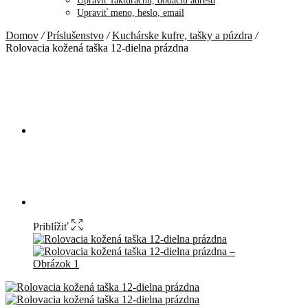
Upraviť fakturačnú, dodaciu adresu
Upraviť meno, heslo, email
Domov
/
Príslušenstvo
/
Kuchárske kufre, tašky a púzdra
/
Rolovacia kožená taška 12-dielna prázdna
Priblížiť