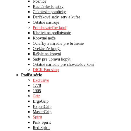
Nožnice
Kuchárske lopatky
Cukrárske pomôcky
Darčekové sady, sety a kufre
Ostatné nástroje
Pre chovateľov koní
Kladivá na podkúvanie
Kopytné nože
Ocieľky a náradie pre brúsenie
Osekávače kopýt
Rašple na kopytá
Sady pre úpravu kopýt
Ostatné náriadie pre chovateľov koní
DICK Fan shop
Podľa série
Exclusive
1778
1905
Grip
ErgoGrip
ExpertGrip
MasterGrip
Spirit
Pink Spirit
Red Spirit