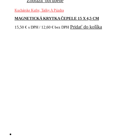
Zobraziť obľúbené
Kuchárske Kufre, Tašky A Púzdra
MAGNETICKÁ KRYTKA ČEPELE 15 X 4,5 CM
Pridať do košíka
15,50
€
s DPH /
12,60
€
bez DPH