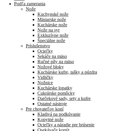
Podľa zamerania
Nože
Kuchynské nože
Mäsiarske nože
Kuchárske nože
Nože na syr
Exkluzívne nože
Špeciálne nože
Príslušenstvo
Ocieľky
Sekáče na mäso
Ručné píly na mäso
Nožové bloky
Kuchárske kufre, tašky a púzdra
Vidličky
Nožnice
Kuchárske lopatky
Cukrárske pomôcky
Darčekové sady, sety a kufre
Ostatné nástroje
Pre chovateľov koní
Kladivá na podkúvanie
Kopytné nože
Ocieľky a náradie pre brúsenie
Osekávače kopýt