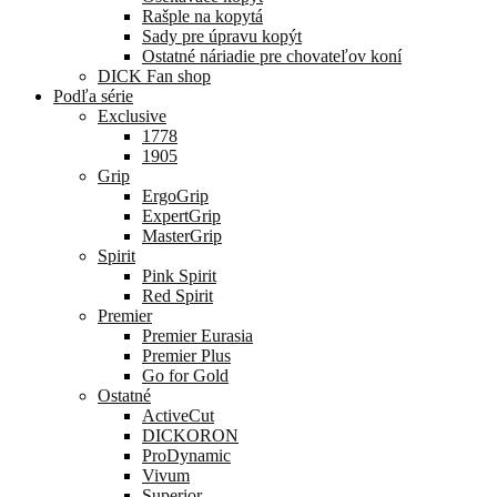
Rašple na kopytá
Sady pre úpravu kopýt
Ostatné náriadie pre chovateľov koní
DICK Fan shop
Podľa série
Exclusive
1778
1905
Grip
ErgoGrip
ExpertGrip
MasterGrip
Spirit
Pink Spirit
Red Spirit
Premier
Premier Eurasia
Premier Plus
Go for Gold
Ostatné
ActiveCut
DICKORON
ProDynamic
Vivum
Superior