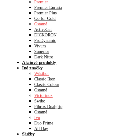
Premier
Premier Eurasia
Premier Plus
Go for Gold
Ostatné
ActiveCut
DICKORON
ProDynamic
Vivum
Superior
Dark Nitro
Akciové produkty
Iné značky
Wüsthof
Classic Ikon
Classic Colour
Ostatné
Victorinox
Swibo
Fibrox Dualgrip
Ostatné
Ivo
Duo Prime
All Day
Služby