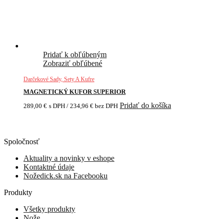
Pridať k obľúbeným
Zobraziť obľúbené
Darčekové Sady, Sety A Kufre
MAGNETICKÝ KUFOR SUPERIOR
Pridať do košíka
289,00
€
s DPH /
234,96
€
bez DPH
Spoločnosť
Aktuality a novinky v eshope
Kontaktné údaje
Nožedick.sk na Facebooku
Produkty
Všetky produkty
Nože