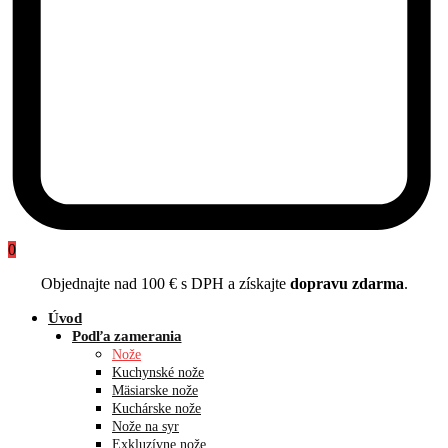
0
Objednajte nad 100 € s DPH a získajte
dopravu zdarma
.
Úvod
Podľa zamerania
Nože
Kuchynské nože
Mäsiarske nože
Kuchárske nože
Nože na syr
Exkluzívne nože