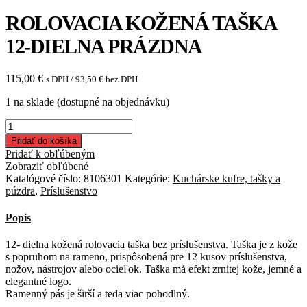
ROLOVACIA KOŽENÁ TAŠKA
12-DIELNA PRÁZDNA
115,00
€
s DPH /
93,50
€
bez DPH
1 na sklade (dostupné na objednávku)
množstvo
Rolovacia
Pridať do košíka
kožená
Pridať k obľúbeným
taška
Zobraziť obľúbené
12-
Katalógové číslo:
8106301
Kategórie:
Kuchárske kufre, tašky a
dielna
púzdra
,
Príslušenstvo
prázdna
Popis
12- dielna kožená rolovacia taška bez príslušenstva. Taška je z kože
s popruhom na rameno, prispôsobená pre 12 kusov príslušenstva,
nožov, nástrojov alebo ocieľok. Taška má efekt zrnitej kože, jemné a
elegantné logo.
Ramenný pás je širší a teda viac pohodlný.