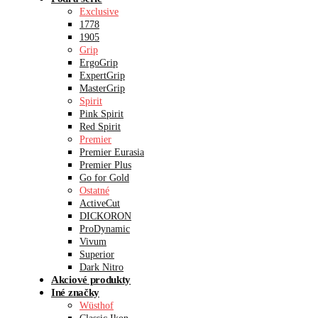
Exclusive
1778
1905
Grip
ErgoGrip
ExpertGrip
MasterGrip
Spirit
Pink Spirit
Red Spirit
Premier
Premier Eurasia
Premier Plus
Go for Gold
Ostatné
ActiveCut
DICKORON
ProDynamic
Vivum
Superior
Dark Nitro
Akciové produkty
Iné značky
Wüsthof