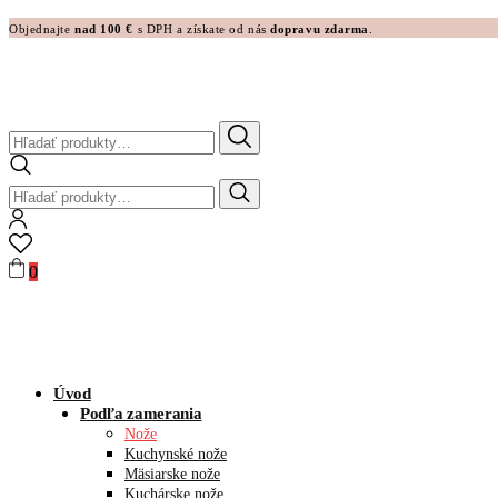
Objednajte
nad 100 €
s DPH a získate od nás
dopravu zdarma
.
Hľadať:
Hľadať:
0
Úvod
Podľa zamerania
Nože
Kuchynské nože
Mäsiarske nože
Kuchárske nože