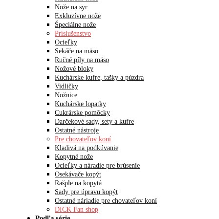
Nože na syr
Exkluzívne nože
Špeciálne nože
Príslušenstvo
Ocieľky
Sekáče na mäso
Ručné píly na mäso
Nožové bloky
Kuchárske kufre, tašky a púzdra
Vidličky
Nožnice
Kuchárske lopatky
Cukrárske pomôcky
Darčekové sady, sety a kufre
Ostatné nástroje
Pre chovateľov koní
Kladivá na podkúvanie
Kopytné nože
Ocieľky a náradie pre brúsenie
Osekávače kopýt
Rašple na kopytá
Sady pre úpravu kopýt
Ostatné náriadie pre chovateľov koní
DICK Fan shop
Podľa série