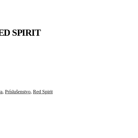
ED SPIRIT
ra
,
Príslušenstvo
,
Red Spirit