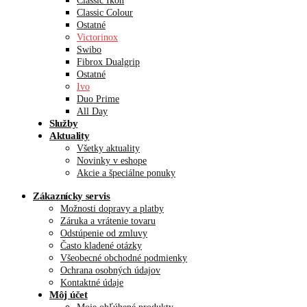
Classic Ikon
Classic Colour
Ostatné
Victorinox
Swibo
Fibrox Dualgrip
Ostatné
Ivo
Duo Prime
All Day
Služby
Aktuality
Všetky aktuality
Novinky v eshope
Akcie a špeciálne ponuky
Zákaznícky servis
Možnosti dopravy a platby
Záruka a vrátenie tovaru
Odstúpenie od zmluvy
Často kladené otázky
Všeobecné obchodné podmienky
Ochrana osobných údajov
Kontaktné údaje
Môj účet