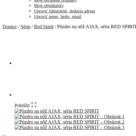
Moje obľúbené produkty
Moje objednávky
Upraviť fakturačnú, dodaciu adresu
Upraviť meno, heslo, email
Domov
/
Série
/
Red Spirit
/
Púzdro na nôž AJAX, séria RED SPIRI
Priblížiť