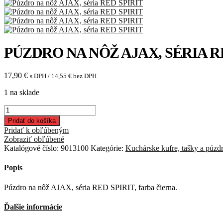
PÚZDRO NA NÔŽ AJAX, SÉRIA R
17,90
€
s DPH /
14,55
€
bez DPH
1 na sklade
množstvo
Púzdro
Pridať do košíka
na
Pridať k obľúbeným
nôž
Zobraziť obľúbené
AJAX,
Katalógové číslo:
9013100
Kategórie:
Kuchárske kufre, tašky a púzd
séria
RED
Popis
SPIRIT
Púzdro na nôž AJAX, séria RED SPIRIT, farba čierna.
Ďalšie informácie