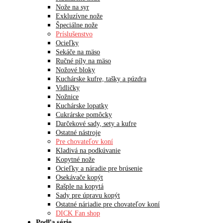
Nože na syr
Exkluzívne nože
Špeciálne nože
Príslušenstvo
Ocieľky
Sekáče na mäso
Ručné píly na mäso
Nožové bloky
Kuchárske kufre, tašky a púzdra
Vidličky
Nožnice
Kuchárske lopatky
Cukrárske pomôcky
Darčekové sady, sety a kufre
Ostatné nástroje
Pre chovateľov koní
Kladivá na podkúvanie
Kopytné nože
Ocieľky a náradie pre brúsenie
Osekávače kopýt
Rašple na kopytá
Sady pre úpravu kopýt
Ostatné náriadie pre chovateľov koní
DICK Fan shop
Podľa série