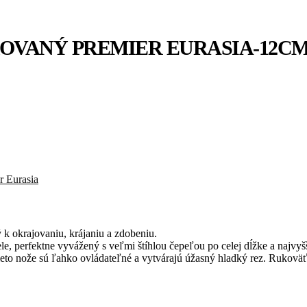
OVANÝ PREMIER EURASIA-12C
r Eurasia
 k okrajovaniu, krájaniu a zdobeniu.
e, perfektne vyvážený s veľmi štíhlou čepeľou po celej dĺžke a najvyš
ieto nože sú ľahko ovládateľné a vytvárajú úžasný hladký rez. Rukoväť 