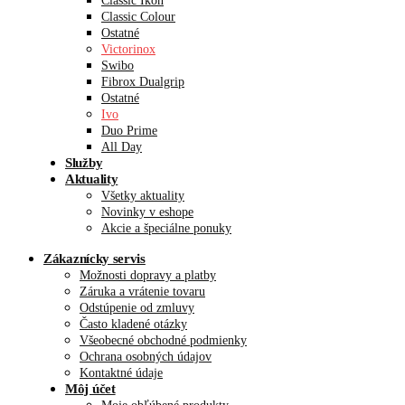
Classic Ikon
Classic Colour
Ostatné
Victorinox
Swibo
Fibrox Dualgrip
Ostatné
Ivo
Duo Prime
All Day
Služby
Aktuality
Všetky aktuality
Novinky v eshope
Akcie a špeciálne ponuky
Zákaznícky servis
Možnosti dopravy a platby
Záruka a vrátenie tovaru
Odstúpenie od zmluvy
Často kladené otázky
Všeobecné obchodné podmienky
Ochrana osobných údajov
Kontaktné údaje
Môj účet