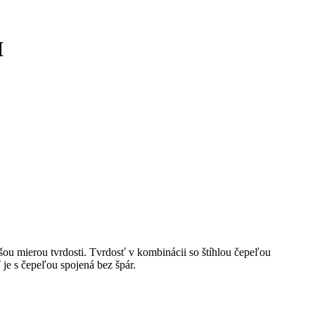
M
šou mierou tvrdosti. Tvrdosť v kombinácii so štíhlou čepeľou
je s čepeľou spojená bez špár.