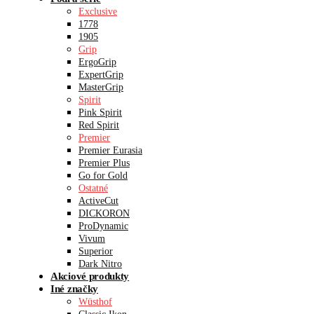
Exclusive
1778
1905
Grip
ErgoGrip
ExpertGrip
MasterGrip
Spirit
Pink Spirit
Red Spirit
Premier
Premier Eurasia
Premier Plus
Go for Gold
Ostatné
ActiveCut
DICKORON
ProDynamic
Vivum
Superior
Dark Nitro
Akciové produkty
Iné značky
Wüsthof