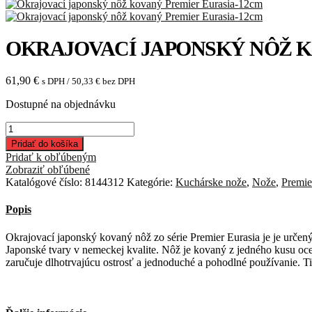
OKRAJOVACÍ JAPONSKÝ NÔŽ K
61,90
€
s DPH /
50,33
€
bez DPH
Dostupné na objednávku
množstvo
Okrajovací
Pridať do košíka
japonský
Pridať k obľúbeným
nôž
Zobraziť obľúbené
kovaný
Katalógové číslo:
8144312
Kategórie:
Kuchárske nože
,
Nože
,
Premie
Premier
Eurasia-
Popis
12cm
Okrajovací japonský kovaný nôž zo série Premier Eurasia je je určený
Japonské tvary v nemeckej kvalite. Nôž je kovaný z jedného kusu ocel
zaručuje dlhotrvajúcu ostrosť a jednoduché a pohodlné používanie. T