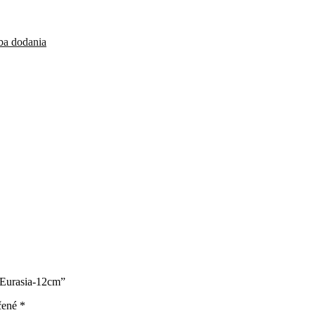
ba dodania
 Eurasia-12cm”
čené
*