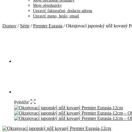
Moje obľúbené produkty
Moje objednávky
Upraviť fakturačnú, dodaciu adresu
Upraviť meno, heslo, email
Domov
/
Série
/
Premier Eurasia
/
Okrajovací japonský nôž kovaný P
Priblížiť