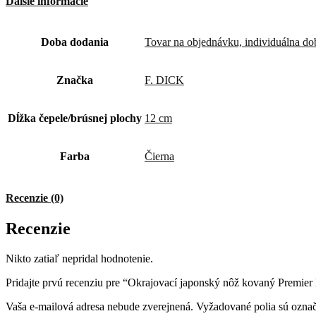
Ďalšie informácie
Doba dodania
Tovar na objednávku, individuálna do
Značka
F. DICK
Dĺžka čepele/brúsnej plochy
12 cm
Farba
Čierna
Recenzie (0)
Recenzie
Nikto zatiaľ nepridal hodnotenie.
Pridajte prvú recenziu pre “Okrajovací japonský nôž kovaný Premier
Vaša e-mailová adresa nebude zverejnená.
Vyžadované polia sú ozna