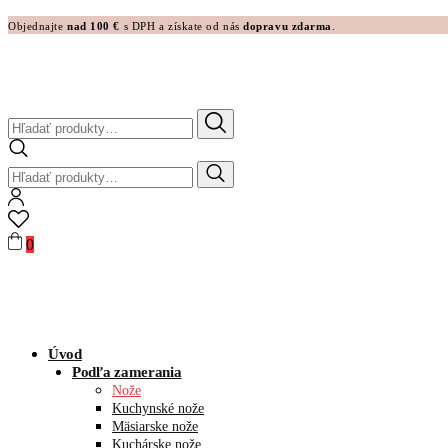
Objednajte
nad 100 €
s DPH a získate od nás
dopravu zdarma
.
Hľadať:
Hľadať:
0
Úvod
Podľa zamerania
Nože
Kuchynské nože
Mäsiarske nože
Kuchárske nože