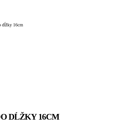
o dĺžky 16cm
O DĹŽKY 16CM