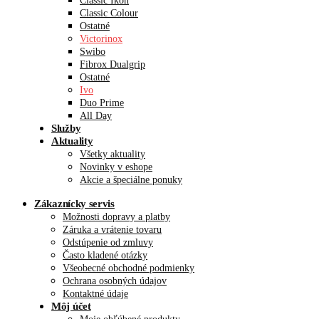
Classic Ikon
Classic Colour
Ostatné
Victorinox
Swibo
Fibrox Dualgrip
Ostatné
Ivo
Duo Prime
All Day
Služby
Aktuality
Všetky aktuality
Novinky v eshope
Akcie a špeciálne ponuky
Zákaznícky servis
Možnosti dopravy a platby
Záruka a vrátenie tovaru
Odstúpenie od zmluvy
Často kladené otázky
Všeobecné obchodné podmienky
Ochrana osobných údajov
Kontaktné údaje
Môj účet