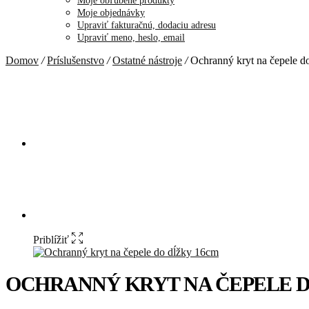
Moje obľúbené produkty
Moje objednávky
Upraviť fakturačnú, dodaciu adresu
Upraviť meno, heslo, email
Domov
/
Príslušenstvo
/
Ostatné nástroje
/
Ochranný kryt na čepele d
Priblížiť
OCHRANNÝ KRYT NA ČEPELE D