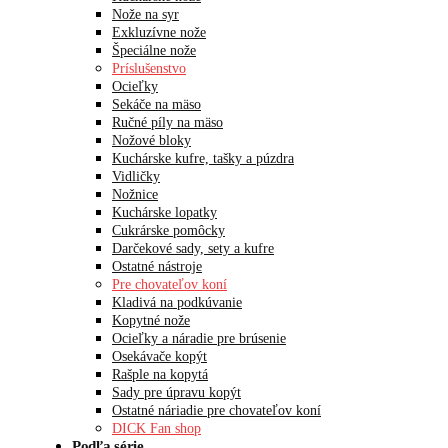
Nože na syr
Exkluzívne nože
Špeciálne nože
Príslušenstvo
Ocieľky
Sekáče na mäso
Ručné píly na mäso
Nožové bloky
Kuchárske kufre, tašky a púzdra
Vidličky
Nožnice
Kuchárske lopatky
Cukrárske pomôcky
Darčekové sady, sety a kufre
Ostatné nástroje
Pre chovateľov koní
Kladivá na podkúvanie
Kopytné nože
Ocieľky a náradie pre brúsenie
Osekávače kopýt
Rašple na kopytá
Sady pre úpravu kopýt
Ostatné náriadie pre chovateľov koní
DICK Fan shop
Podľa série