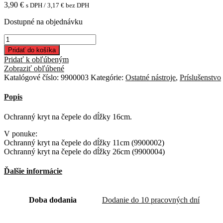
3,90
€
s DPH /
3,17
€
bez DPH
Dostupné na objednávku
množstvo
Ochranný
Pridať do košíka
kryt
Pridať k obľúbeným
na
Zobraziť obľúbené
čepele
Katalógové číslo:
9900003
Kategórie:
Ostatné nástroje
,
Príslušenstvo
do
dĺžky
Popis
16cm
Ochranný kryt na čepele do dĺžky 16cm.
V ponuke:
Ochranný kryt na čepele do dĺžky 11cm (9900002)
Ochranný kryt na čepele do dĺžky 26cm (9900004)
Ďalšie informácie
Doba dodania
Dodanie do 10 pracovných dní