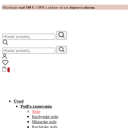
Objednajte
nad 100 €
s DPH a získate od nás
dopravu zdarma
.
Hľadať:
Hľadať:
0
Úvod
Podľa zamerania
Nože
Kuchynské nože
Mäsiarske nože
Kuchárske nože