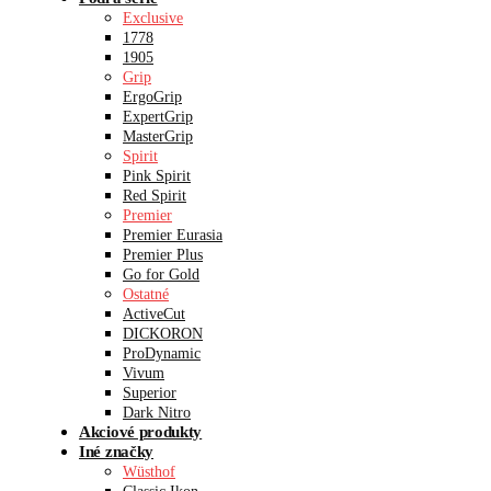
Exclusive
1778
1905
Grip
ErgoGrip
ExpertGrip
MasterGrip
Spirit
Pink Spirit
Red Spirit
Premier
Premier Eurasia
Premier Plus
Go for Gold
Ostatné
ActiveCut
DICKORON
ProDynamic
Vivum
Superior
Dark Nitro
Akciové produkty
Iné značky
Wüsthof