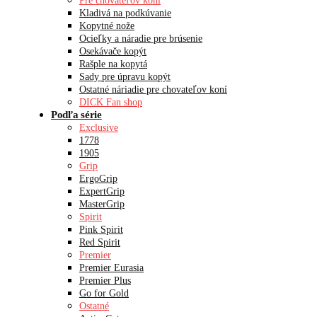
Pre chovateľov koní
Kladivá na podkúvanie
Kopytné nože
Ocieľky a náradie pre brúsenie
Osekávače kopýt
Rašple na kopytá
Sady pre úpravu kopýt
Ostatné náriadie pre chovateľov koní
DICK Fan shop
Podľa série
Exclusive
1778
1905
Grip
ErgoGrip
ExpertGrip
MasterGrip
Spirit
Pink Spirit
Red Spirit
Premier
Premier Eurasia
Premier Plus
Go for Gold
Ostatné