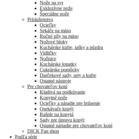
Nože na syr
Exkluzívne nože
Špeciálne nože
Príslušenstvo
Ocieľky
Sekáče na mäso
Ručné píly na mäso
Nožové bloky
Kuchárske kufre, tašky a púzdra
Vidličky
Nožnice
Kuchárske lopatky
Cukrárske pomôcky
Darčekové sady, sety a kufre
Ostatné nástroje
Pre chovateľov koní
Kladivá na podkúvanie
Kopytné nože
Ocieľky a náradie pre brúsenie
Osekávače kopýt
Rašple na kopytá
Sady pre úpravu kopýt
Ostatné náriadie pre chovateľov koní
DICK Fan shop
Podľa série