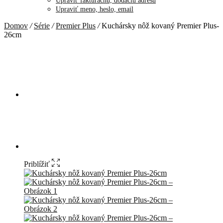
Upraviť fakturačnú, dodaciu adresu
Upraviť meno, heslo, email
Domov
/
Série
/
Premier Plus
/
Kuchársky nôž kovaný Premier Plus-
26cm
Priblížiť