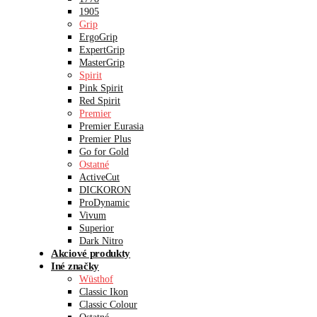
1905
Grip
ErgoGrip
ExpertGrip
MasterGrip
Spirit
Pink Spirit
Red Spirit
Premier
Premier Eurasia
Premier Plus
Go for Gold
Ostatné
ActiveCut
DICKORON
ProDynamic
Vivum
Superior
Dark Nitro
Akciové produkty
Iné značky
Wüsthof
Classic Ikon
Classic Colour