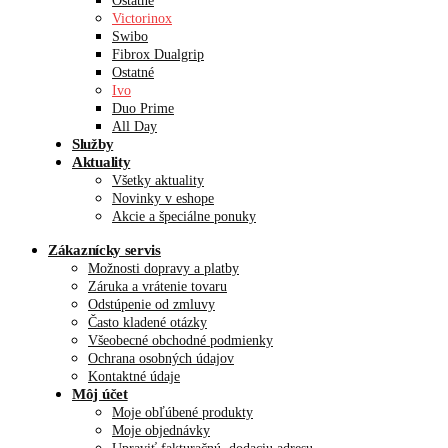
Ostatné
Victorinox
Swibo
Fibrox Dualgrip
Ostatné
Ivo
Duo Prime
All Day
Služby
Aktuality
Všetky aktuality
Novinky v eshope
Akcie a špeciálne ponuky
Zákaznícky servis
Možnosti dopravy a platby
Záruka a vrátenie tovaru
Odstúpenie od zmluvy
Často kladené otázky
Všeobecné obchodné podmienky
Ochrana osobných údajov
Kontaktné údaje
Môj účet
Moje obľúbené produkty
Moje objednávky