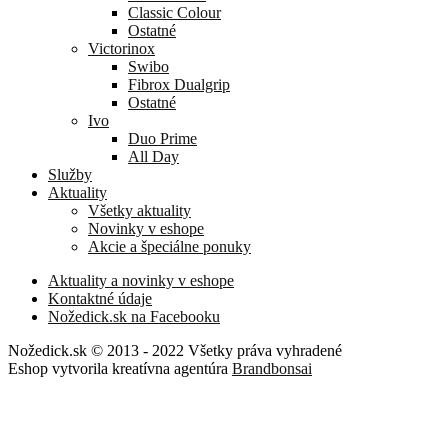
Classic Colour
Ostatné
Victorinox
Swibo
Fibrox Dualgrip
Ostatné
Ivo
Duo Prime
All Day
Služby
Aktuality
Všetky aktuality
Novinky v eshope
Akcie a špeciálne ponuky
Aktuality a novinky v eshope
Kontaktné údaje
Nožedick.sk na Facebooku
Nožedick.sk © 2013 - 2022 Všetky práva vyhradené
Eshop vytvorila kreatívna agentúra
Brandbonsai