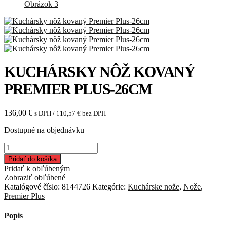
KUCHÁRSKY NÔŽ KOVANÝ
PREMIER PLUS-26CM
136,00
€
s DPH /
110,57
€
bez DPH
Dostupné na objednávku
množstvo
Kuchársky
Pridať do košíka
nôž
Pridať k obľúbeným
kovaný
Zobraziť obľúbené
Premier
Katalógové číslo:
8144726
Kategórie:
Kuchárske nože
,
Nože
,
Plus-
Premier Plus
26cm
Popis