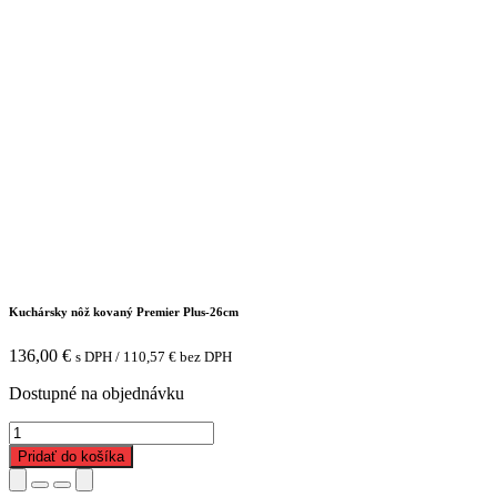
Kuchársky nôž kovaný Premier Plus-26cm
136,00
€
s DPH /
110,57
€
bez DPH
Dostupné na objednávku
množstvo
Kuchársky
Pridať do košíka
nôž
kovaný