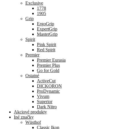
Exclusive
1778
1905
Grip
ErgoGrip
ExpertGrip
MasterGrip
Spirit
Pink Spirit
Red Spirit
Premier
Premier Eurasia
Premier Plus
Go for Gold
Ostatné
ActiveCut
DICKORON
ProDynamic
Vivum
Superior
Dark Nitro
Akciové produkty
Iné značky
Wüsthof
Classic Ikon