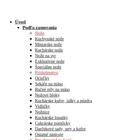
Úvod
Podľa zamerania
Nože
Kuchynské nože
Mäsiarske nože
Kuchárske nože
Nože na syr
Exkluzívne nože
Špeciálne nože
Príslušenstvo
Ocieľky
Sekáče na mäso
Ručné píly na mäso
Nožové bloky
Kuchárske kufre, tašky a púzdra
Vidličky
Nožnice
Kuchárske lopatky
Cukrárske pomôcky
Darčekové sady, sety a kufre
Ostatné nástroje