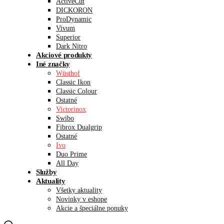
ActiveCut
DICKORON
ProDynamic
Vivum
Superior
Dark Nitro
Akciové produkty
Iné značky
Wüsthof
Classic Ikon
Classic Colour
Ostatné
Victorinox
Swibo
Fibrox Dualgrip
Ostatné
Ivo
Duo Prime
All Day
Služby
Aktuality
Všetky aktuality
Novinky v eshope
Akcie a špeciálne ponuky