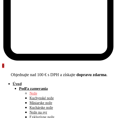
0
Objednajte nad 100 € s DPH a získajte
dopravu zdarma
.
Úvod
Podľa zamerania
Nože
Kuchynské nože
Mäsiarske nože
Kuchárske nože
Nože na syr
Exkluzívne nože