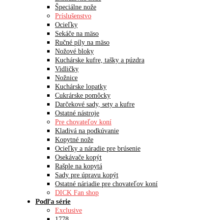
Špeciálne nože
Príslušenstvo
Ocieľky
Sekáče na mäso
Ručné píly na mäso
Nožové bloky
Kuchárske kufre, tašky a púzdra
Vidličky
Nožnice
Kuchárske lopatky
Cukrárske pomôcky
Darčekové sady, sety a kufre
Ostatné nástroje
Pre chovateľov koní
Kladivá na podkúvanie
Kopytné nože
Ocieľky a náradie pre brúsenie
Osekávače kopýt
Rašple na kopytá
Sady pre úpravu kopýt
Ostatné náriadie pre chovateľov koní
DICK Fan shop
Podľa série
Exclusive
1778