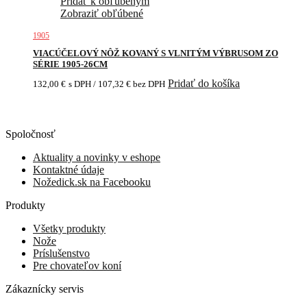
Pridať k obľúbeným
Zobraziť obľúbené
1905
VIACÚČELOVÝ NÔŽ KOVANÝ S VLNITÝM VÝBRUSOM ZO
SÉRIE 1905-26CM
Pridať do košíka
132,00
€
s DPH /
107,32
€
bez DPH
Spoločnosť
Aktuality a novinky v eshope
Kontaktné údaje
Nožedick.sk na Facebooku
Produkty
Všetky produkty
Nože
Príslušenstvo
Pre chovateľov koní
Zákaznícky servis