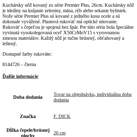
Kuchársky nôž kovaný zo série Premier Plus, 26cm. Kuchársky nôž
je ideálny na krájanie zeleniny, mäsa, rýb alebo sekanie byliniek.
Nože série Premier Plus sú kované z jedného kusu ocele a sú
dokonale vyvážené. Plastová rukoväť má optické nitovanie.
Rukoväť s čepeľou je spojená bez špár. Pre túto sériu bola špeciálne
vyvinutá vysokolegovaná oceľ X50CrMoV15 s vyrovnanou
zmesou materiálov. Každý nôž je ručne brúsený, obťahovaný a
leštený.
Dostupné farby rukoväte:
8144726 – čierna
Ďalšie informácie
Tovar na objednávku, individuálna doba
Doba dodania
dodania
Značka
F. DICK
Dĺžka čepele/brúsnej
26 cm
plochy