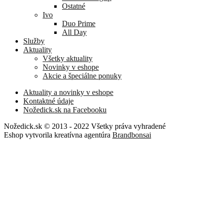
Ostatné
Ivo
Duo Prime
All Day
Služby
Aktuality
Všetky aktuality
Novinky v eshope
Akcie a špeciálne ponuky
Aktuality a novinky v eshope
Kontaktné údaje
Nožedick.sk na Facebooku
Nožedick.sk © 2013 - 2022 Všetky práva vyhradené
Eshop vytvorila kreatívna agentúra
Brandbonsai