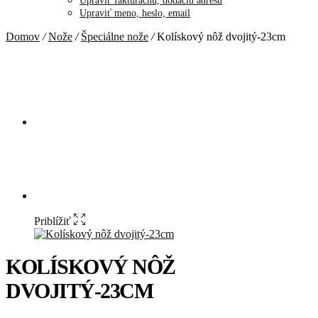
Upraviť fakturačnú, dodaciu adresu
Upraviť meno, heslo, email
Domov
/
Nože
/
Špeciálne nože
/
Kolískový nôž dvojitý-23cm
Priblížiť
KOLÍSKOVÝ NÔŽ
DVOJITÝ-23CM