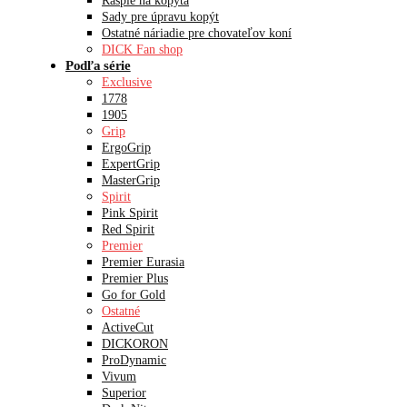
Rašple na kopytá
Sady pre úpravu kopýt
Ostatné náriadie pre chovateľov koní
DICK Fan shop
Podľa série
Exclusive
1778
1905
Grip
ErgoGrip
ExpertGrip
MasterGrip
Spirit
Pink Spirit
Red Spirit
Premier
Premier Eurasia
Premier Plus
Go for Gold
Ostatné
ActiveCut
DICKORON
ProDynamic
Vivum
Superior