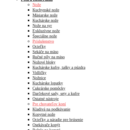
Nože
Kuchynské nože
Mäsiarske nože
Kuchárske nože
Nože na syr
Exkluzívne nože
Špeciálne nože
Príslušenstvo
Ocieľky
Sekáče na mäso
Ručné píly na mäso
Nožové bloky
Kuchárske kufre, tašky a púzdra
Vidličky
Nožnice
Kuchárske lopatky
Cukrárske pomôcky
Darčekové sady, sety a kufre
Ostatné nástroje
Pre chovateľov koní
Kladivá na podkúvanie
Kopytné nože
Ocieľky a náradie pre brúsenie
Osekávače kopýt