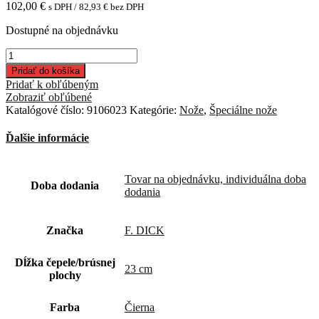
102,00
€
s DPH /
82,93
€
bez DPH
Dostupné na objednávku
množstvo
Kolískový
Pridať do košíka
nôž
Pridať k obľúbeným
dvojitý-23cm
Zobraziť obľúbené
Katalógové číslo:
9106023
Kategórie:
Nože
,
Špeciálne nože
Ďalšie informácie
Tovar na objednávku, individuálna doba
Doba dodania
dodania
Značka
F. DICK
Dĺžka čepele/brúsnej
23 cm
plochy
Farba
Čierna