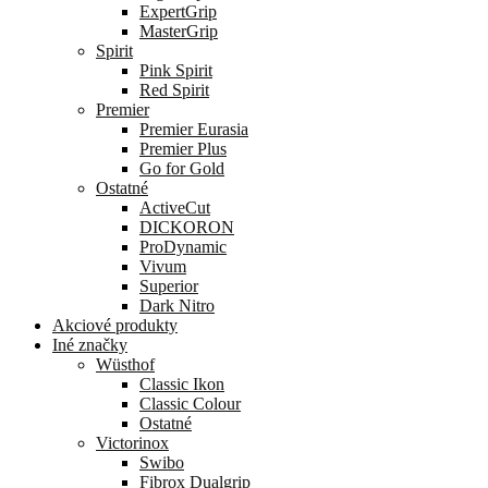
ExpertGrip
MasterGrip
Spirit
Pink Spirit
Red Spirit
Premier
Premier Eurasia
Premier Plus
Go for Gold
Ostatné
ActiveCut
DICKORON
ProDynamic
Vivum
Superior
Dark Nitro
Akciové produkty
Iné značky
Wüsthof
Classic Ikon
Classic Colour
Ostatné
Victorinox
Swibo
Fibrox Dualgrip