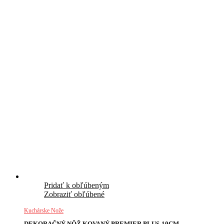
Pridať k obľúbeným
Zobraziť obľúbené
Kuchárske Nože
DEKORAČNÝ NÔŽ KOVANÝ PREMIER PLUS-10CM