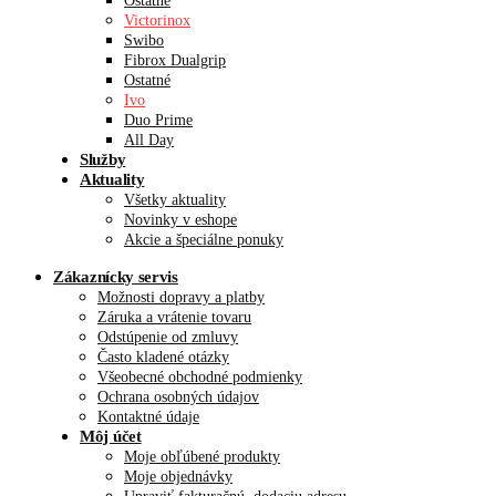
Ostatné
Victorinox
Swibo
Fibrox Dualgrip
Ostatné
Ivo
Duo Prime
All Day
Služby
Aktuality
Všetky aktuality
Novinky v eshope
Akcie a špeciálne ponuky
Zákaznícky servis
Možnosti dopravy a platby
Záruka a vrátenie tovaru
Odstúpenie od zmluvy
Často kladené otázky
Všeobecné obchodné podmienky
Ochrana osobných údajov
Kontaktné údaje
Môj účet
Moje obľúbené produkty
Moje objednávky