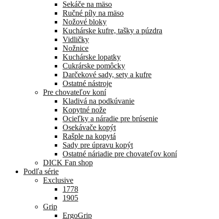
Sekáče na mäso
Ručné píly na mäso
Nožové bloky
Kuchárske kufre, tašky a púzdra
Vidličky
Nožnice
Kuchárske lopatky
Cukrárske pomôcky
Darčekové sady, sety a kufre
Ostatné nástroje
Pre chovateľov koní
Kladivá na podkúvanie
Kopytné nože
Ocieľky a náradie pre brúsenie
Osekávače kopýt
Rašple na kopytá
Sady pre úpravu kopýt
Ostatné náriadie pre chovateľov koní
DICK Fan shop
Podľa série
Exclusive
1778
1905
Grip
ErgoGrip