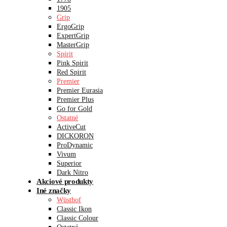
1905
Grip
ErgoGrip
ExpertGrip
MasterGrip
Spirit
Pink Spirit
Red Spirit
Premier
Premier Eurasia
Premier Plus
Go for Gold
Ostatné
ActiveCut
DICKORON
ProDynamic
Vivum
Superior
Dark Nitro
Akciové produkty
Iné značky
Wüsthof
Classic Ikon
Classic Colour