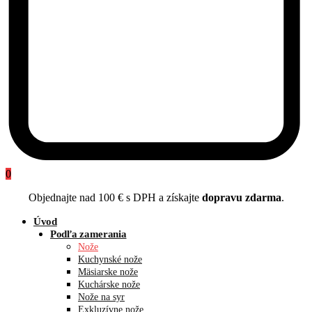
0
Objednajte nad 100 € s DPH a získajte
dopravu zdarma
.
Úvod
Podľa zamerania
Nože
Kuchynské nože
Mäsiarske nože
Kuchárske nože
Nože na syr
Exkluzívne nože