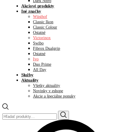
Dark Nitro
Akciové produkty
Iné značky
Wüsthof
Classic Ikon
Classic Colour
Ostatné
Victorinox
Swibo
Fibrox Dualgrip
Ostatné
Ivo
Duo Prime
All Day
Služby
Aktuality
Všetky aktuality
Novinky v eshope
Akcie a špeciálne ponuky
Hľadať: