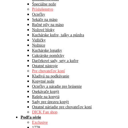
Špeciálne nože
Príslušenstvo
Ocieľky
Sekáče na mäso
Ručné píly na mäso
Nožové bloky
Kuchárske kufre, tašky a púzdra
Vidličky
Nožnice
Kuchárske lopatky
Cukrárske pomôcky
Darčekové sady, sety a kufre
Ostatné nástroje
Pre chovateľov koní
Kladivá na podkúvanie
Kopytné nože
Ocieľky a náradie pre brúsenie
Osekávače kopýt
Rašple na kopytá
Sady pre úpravu kopýt
Ostatné náriadie pre chovateľov koní
DICK Fan shop
Podľa série
Exclusive
1778