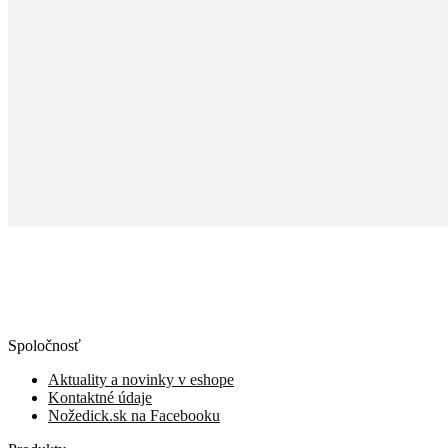
Spoločnosť
Aktuality a novinky v eshope
Kontaktné údaje
Nožedick.sk na Facebooku