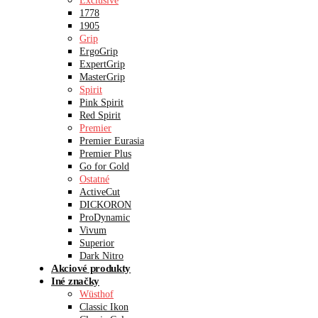
Exclusive
1778
1905
Grip
ErgoGrip
ExpertGrip
MasterGrip
Spirit
Pink Spirit
Red Spirit
Premier
Premier Eurasia
Premier Plus
Go for Gold
Ostatné
ActiveCut
DICKORON
ProDynamic
Vivum
Superior
Dark Nitro
Akciové produkty
Iné značky
Wüsthof
Classic Ikon