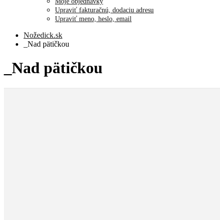
Moje objednávky
Upraviť fakturačnú, dodaciu adresu
Upraviť meno, heslo, email
Nožedick.sk
_Nad pätičkou
_Nad pätičkou