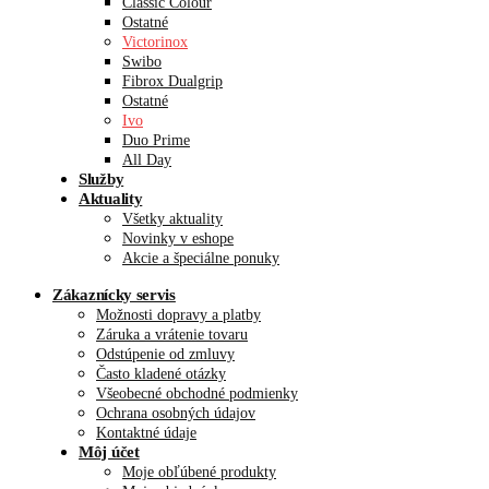
Classic Colour
Ostatné
Victorinox
Swibo
Fibrox Dualgrip
Ostatné
Ivo
Duo Prime
All Day
Služby
Aktuality
Všetky aktuality
Novinky v eshope
Akcie a špeciálne ponuky
Zákaznícky servis
Možnosti dopravy a platby
Záruka a vrátenie tovaru
Odstúpenie od zmluvy
Často kladené otázky
Všeobecné obchodné podmienky
Ochrana osobných údajov
Kontaktné údaje
Môj účet
Moje obľúbené produkty