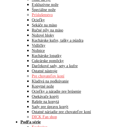
Exkluzívne nože
Špeciálne nože
Príslušenstvo
Ocieľky
Sekáče na mäso
Ručné píly na mäso
Nožové bloky
Kuchárske kufre, tašky a púzdra
Vidličky
Nožnice
Kuchárske lopatky
Cukrárske pomôcky
Darčekové sady, sety a kufre
Ostatné nástroje
Pre chovateľov koní
Kladivá na podkúvanie
Kopytné nože
Ocieľky a náradie pre brúsenie
Osekávače kopýt
Rašple na kopytá
Sady pre úpravu kopýt
Ostatné náriadie pre chovateľov koní
DICK Fan shop
Podľa série