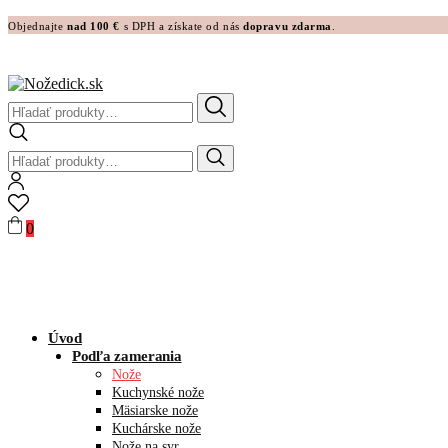
Objednajte
nad 100 €
s DPH a získate od nás
dopravu zdarma
.
Hľadať:
Hľadať:
0
Úvod
Podľa zamerania
Nože
Kuchynské nože
Mäsiarske nože
Kuchárske nože
Nože na syr