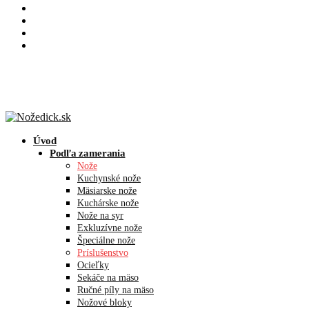
Úvod
Podľa zamerania
Nože
Kuchynské nože
Mäsiarske nože
Kuchárske nože
Nože na syr
Exkluzívne nože
Špeciálne nože
Príslušenstvo
Ocieľky
Sekáče na mäso
Ručné píly na mäso
Nožové bloky